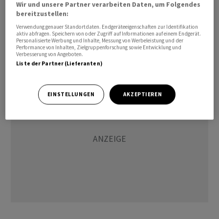
Wir und unsere Partner verarbeiten Daten, um Folgendes
geworden», sagte einer der Teilnehmer. Reschinsky hält
bereitzustellen:
dem Management vor, die eigenen Leute respektlos zu
Verwendung genauer Standortdaten. Endgeräteeigenschaften zur Identifikation
behandeln. «Die Zweiklassengesellschaft zwischen
aktiv abfragen. Speichern von oder Zugriff auf Informationen auf einem Endgerät.
Personalisierte Werbung und Inhalte, Messung von Werbeleistung und der
fliegendem Personal und Boden muss endlich beendet
Performance von Inhalten, Zielgruppenforschung sowie Entwicklung und
Verbesserung von Angeboten.
werden.»
Liste der Partner (Lieferanten)
EINSTELLUNGEN
AKZEPTIEREN