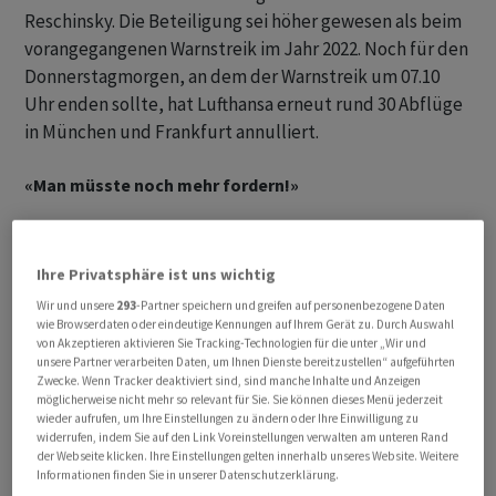
Reschinsky. Die Beteiligung sei höher gewesen als beim
vorangegangenen Warnstreik im Jahr 2022. Noch für den
Donnerstagmorgen, an dem der Warnstreik um 07.10
Uhr enden sollte, hat Lufthansa erneut rund 30 Abflüge
in München und Frankfurt annulliert.
«Man müsste noch mehr fordern!»
Auf den Protest-Versammlungen liessen Techniker,
Schalterpersonal und Planer ihrem Unmut über
Ihre Privatsphäre ist uns wichtig
Arbeitsbelastung und dünn besetzte Schichten freien
Wir und unsere
293
-Partner speichern und greifen auf personenbezogene Daten
Lauf. Eine Gepäckermittlerin berichtete: «Wir haben 50
wie Browserdaten oder eindeutige Kennungen auf Ihrem Gerät zu. Durch Auswahl
von Akzeptieren aktivieren Sie Tracking-Technologien für die unter „Wir und
Prozent weniger Mitarbeiter als vor Corona, aber die
unsere Partner verarbeiten Daten, um Ihnen Dienste bereitzustellen“ aufgeführten
Arbeit ist die gleiche geblieben. Eigentlich müsste man
Zwecke. Wenn Tracker deaktiviert sind, sind manche Inhalte und Anzeigen
möglicherweise nicht mehr so relevant für Sie. Sie können dieses Menü jederzeit
noch mehr fordern.» Nicht wenige vergleichen die
wieder aufrufen, um Ihre Einstellungen zu ändern oder Ihre Einwilligung zu
eigene Kassenlage mit dem angekündigten operativen
widerrufen, indem Sie auf den Link Voreinstellungen verwalten am unteren Rand
Gewinn von um die 2,6 Milliarden Euro. «Wir brauchen
der Webseite klicken. Ihre Einstellungen gelten innerhalb unseres Website. Weitere
Informationen finden Sie in unserer Datenschutzerklärung.
die Erhöhung zum Leben, es ist alles viel teurer