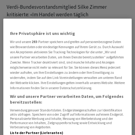
Verdi-Bundesvorstandsmitglied Silke Zimmer
kritisierte: «Im Handel werden täglich
Milliardenumsätze gemacht, aber bei den Beschäftigten
kommt so gut wie nichts davon an - gerade auch bei
Ihre Privatsphäre ist uns wichtig
Ikea.» Das Unternehmen stehe wirtschaftlich gut da und
Wir und unsere
293
-Partner speichern und greifen auf personenbezogene Daten
plane dennoch einen Personalabbau. Statt faire Löhne
wie Browserdaten oder eindeutige Kennungen auf Ihrem Gerät zu. Durch Auswahl
zu zahlen, werde ein radikaler Sparkurs gefahren. Laut
von Akzeptieren aktivieren Sie Tracking-Technologien für die unter „Wir und
unsere Partner verarbeiten Daten, um Ihnen Dienste bereitzustellen“ aufgeführten
Zimmer spielt Ikea in der Tarifrunde auf
Zwecke. Wenn Tracker deaktiviert sind, sind manche Inhalte und Anzeigen
Arbeitgeberseite eine einflussreiche Rolle. Mitte Mai
möglicherweise nicht mehr so relevant für Sie. Sie können dieses Menü jederzeit
wieder aufrufen, um Ihre Einstellungen zu ändern oder Ihre Einwilligung zu
und Anfang Juni hatte Verdi bereits zu bundesweiten
widerrufen, indem Sie auf den Link Voreinstellungen verwalten am unteren Rand
Warnstreiks aufgerufen.
der Webseite klicken. Ihre Einstellungen gelten innerhalb unseres Website. Weitere
Informationen finden Sie in unserer Datenschutzerklärung.
Wir und unsere Partner verarbeiten Daten, um Folgendes
So reagiert Ikea
bereitzustellen:
Ikea erklärte auf Nachfrage: «Jeder Streik stellt das
Verwendung genauer Standortdaten. Endgeräteeigenschaften zur Identifikation
aktiv abfragen. Speichern von oder Zugriff auf Informationen auf einem Endgerät.
betroffene Einrichtungshaus vor organisatorische
Personalisierte Werbung und Inhalte, Messung von Werbeleistung und der
Performance von Inhalten, Zielgruppenforschung sowie Entwicklung und
Herausforderungen.» In der Regel gelinge es, die
Verbesserung von Angeboten.
Auswirkungen für Beschäftigte und Kunden gering zu
Liste der Partner (Lieferanten)