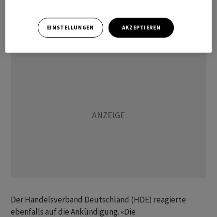
halten. Ikea respektiere das Streikrecht, teilte eine
Sprecherin mit. Das Unternehmen betreibt hierzulande
EINSTELLUNGEN
AKZEPTIEREN
54 Einrichtungshäuser.
Der Handelsverband Deutschland (HDE) reagierte
ebenfalls auf die Ankündigung. «Die