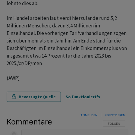
lehnte dies ab.
Im Handel arbeiten laut Verdi hierzulande rund 5,2
Millionen Menschen, davon 3,4 Millionen im
Einzelhandel. Die vorherigen Tarifverhandlungen zogen
sich über mehr als ein Jahr hin. Am Ende stand für die
Beschäftigten im Einzelhandel ein Einkommensplus von
insgesamt etwa 14 Prozent für die Jahre 2023 bis
2025./cr/DP/men
(AWP)
Bevorzugte Quelle
So funktioniert's
ANMELDEN
|
REGISTRIEREN
Kommentare
FOLGE DIESER U
FOLGEN