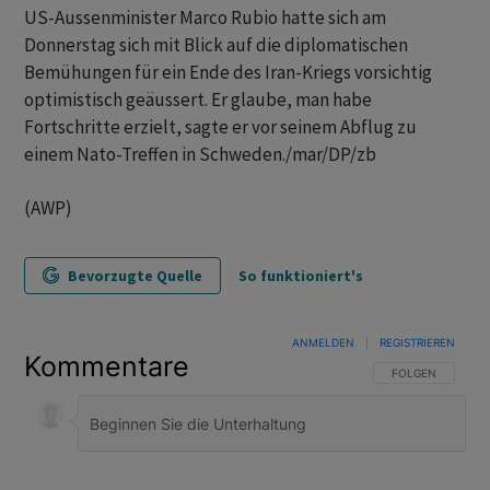
US-Aussenminister Marco Rubio hatte sich am
Donnerstag sich mit Blick auf die diplomatischen
Bemühungen für ein Ende des Iran-Kriegs vorsichtig
optimistisch geäussert. Er glaube, man habe
Fortschritte erzielt, sagte er vor seinem Abflug zu
einem Nato-Treffen in Schweden./mar/DP/zb
(AWP)
Bevorzugte Quelle
So funktioniert's
ANMELDEN
|
REGISTRIEREN
Kommentare
FOLGE DIESER U
FOLGEN