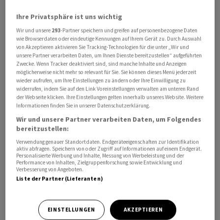
verbreitet, dass eine Vorvereinbarung zwischen den
Ihre Privatsphäre ist uns wichtig
USA und dem Iran greifbar sei. Munir hätte demnach
Wir und unsere
293
-Partner speichern und greifen auf personenbezogene Daten
eigentlich gestern nach Teheran reisen sollen. Er habe
wie Browserdaten oder eindeutige Kennungen auf Ihrem Gerät zu. Durch Auswahl
jedoch auf grünes Licht der iranischen Verhandler
von Akzeptieren aktivieren Sie Tracking-Technologien für die unter „Wir und
unsere Partner verarbeiten Daten, um Ihnen Dienste bereitzustellen“ aufgeführten
gewartet, dass tatsächlich eine erste Einigung erzielt
Zwecke. Wenn Tracker deaktiviert sind, sind manche Inhalte und Anzeigen
werden kann. Um welche Punkte es dabei gerade genau
möglicherweise nicht mehr so relevant für Sie. Sie können dieses Menü jederzeit
wieder aufrufen, um Ihre Einstellungen zu ändern oder Ihre Einwilligung zu
geht, ist nicht bekannt.
widerrufen, indem Sie auf den Link Voreinstellungen verwalten am unteren Rand
der Webseite klicken. Ihre Einstellungen gelten innerhalb unseres Website. Weitere
Informationen finden Sie in unserer Datenschutzerklärung.
Feldmarschall Asim Munir werden gute Kontakte zu US-
Wir und unsere Partner verarbeiten Daten, um Folgendes
Präsident Donald Trump nachgesagt und gilt als
bereitzustellen:
Vermittler zwischen den Kriegsparteien. Der
Verwendung genauer Standortdaten. Endgeräteeigenschaften zur Identifikation
pakistanische Innenminister und Vertraute von Munir,
aktiv abfragen. Speichern von oder Zugriff auf Informationen auf einem Endgerät.
Personalisierte Werbung und Inhalte, Messung von Werbeleistung und der
Mohsin Naqvi, ist bereits in Teheran. Er habe sich dort in
Performance von Inhalten, Zielgruppenforschung sowie Entwicklung und
den vergangenen Tagen mehrfach mit dem iranischen
Verbesserung von Angeboten.
Liste der Partner (Lieferanten)
Aussenminister Abbas Araghtschi zum Austausch
getroffen, berichtete die iranische Nachrichtenagentur
Tasnim.
EINSTELLUNGEN
AKZEPTIEREN