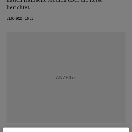
hatten iranische Medien über die Reise
berichtet.
22.05.2026 16:01
In pakistanischen Sicherheitskreisen wird Optimismus