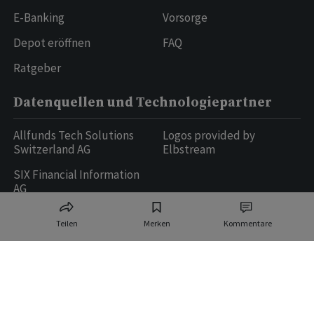
E-Banking
Vorsorge
Depot eröffnen
FAQ
Ratgeber
Datenquellen und Technologiepartner
Allfunds Tech Solutions
Logos provided by
Switzerland AG
Elbstream
SIX Financial Information
AG
Teilen
Merken
Kommentare
Ringier AG | Ringier Medien Schweiz
16
weitere Publikationen