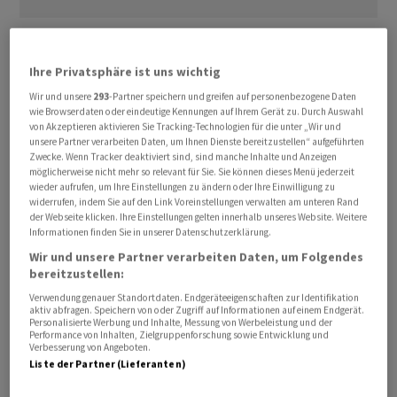
Das Informationsfreiheitsgesetz ermögliche
Journalistinnen und Journalisten ebenso wie
Ihre Privatsphäre ist uns wichtig
Bürgerinnen und Bürgern, staatliches Handeln
Wir und unsere
293
-Partner speichern und greifen auf personenbezogene Daten
nachvollziehen und überprüfen zu können. «Gerade
wie Browserdaten oder eindeutige Kennungen auf Ihrem Gerät zu. Durch Auswahl
von Akzeptieren aktivieren Sie Tracking-Technologien für die unter „Wir und
Zeitungen, Zeitschriften und digitale journalistische
unsere Partner verarbeiten Daten, um Ihnen Dienste bereitzustellen“ aufgeführten
Angebote nutzen das IFG regelmässig, um Missstände
Zwecke. Wenn Tracker deaktiviert sind, sind manche Inhalte und Anzeigen
aufzudecken, Verwaltungsentscheidungen transparent
möglicherweise nicht mehr so relevant für Sie. Sie können dieses Menü jederzeit
wieder aufrufen, um Ihre Einstellungen zu ändern oder Ihre Einwilligung zu
zu machen und die demokratische Kontrolle
widerrufen, indem Sie auf den Link Voreinstellungen verwalten am unteren Rand
öffentlicher Institutionen zu gewährleisten», hiess es in
der Webseite klicken. Ihre Einstellungen gelten innerhalb unseres Website. Weitere
Informationen finden Sie in unserer Datenschutzerklärung.
der Mitteilung.
Wir und unsere Partner verarbeiten Daten, um Folgendes
bereitzustellen:
Schärfere Regeln für Auskünfte
Verwendung genauer Standortdaten. Endgeräteeigenschaften zur Identifikation
aktiv abfragen. Speichern von oder Zugriff auf Informationen auf einem Endgerät.
Personalisierte Werbung und Inhalte, Messung von Werbeleistung und der
Mit einem umfassenden Reformpaket zu Steuern,
Performance von Inhalten, Zielgruppenforschung sowie Entwicklung und
Arbeit und Entbürokratisierung wollen Union und SPD
Verbesserung von Angeboten.
Liste der Partner (Lieferanten)
Deutschland aus der Wirtschaftskrise führen. Teil des
am Donnerstag beschlossenen Pakets ist auch eine