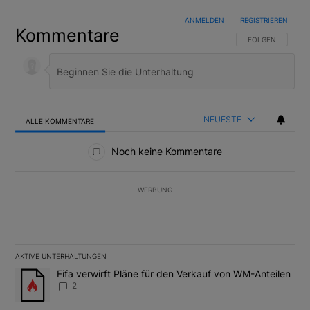
ANMELDEN
|
REGISTRIEREN
Kommentare
FOLGE DIESER U
FOLGEN
NEUESTE
ALLE KOMMENTARE
Alle Kommentare
Noch keine Kommentare
WERBUNG
AKTIVE UNTERHALTUNGEN
Das Folgende ist eine Liste der am meisten kommentierten Artikel
Ein Trendartikel mit dem Titel "Fifa verwirft Pläne für den Verk
Fifa verwirft Pläne für den Verkauf von WM-Anteilen
2