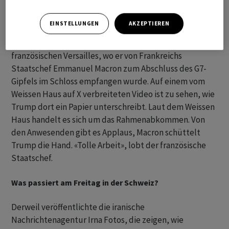
Trump unterschreibt in Versailles
EINSTELLUNGEN
AKZEPTIEREN
Trump unterschrieb das Rahmenabkommen im
französischen Versailles, wo er von Frankreichs
Staatschef Emmanuel Macron zum Abschluss des G7-
Gipfels im Schloss empfangen wurde. Auf einem vom
Weissen Haus auf X verbreiteten Video ist zu sehen, wie
Trump dort ein Papier unterschreibt. Laut dem Weissen
Haus handelt es sich um das Rahmenabkommen. Von
den Anwesenden gibt es Applaus, Macron schüttelt
Trump die Hand. «Tolle Arbeit», lobt der französische
Staatschef.
Was passiert am Freitag in der Schweiz?
Derweil veröffentlichte die iranische
Nachrichtenagentur Irna Fotos, die zeigen, wie