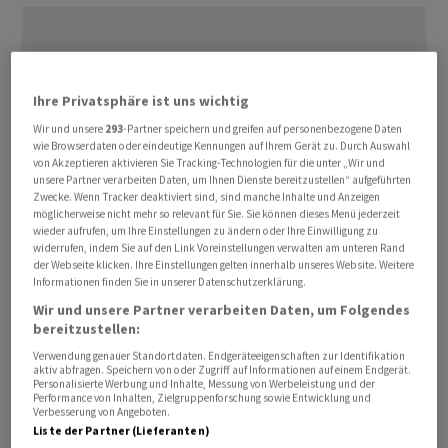
Ihre Privatsphäre ist uns wichtig
Wir und unsere
293
-Partner speichern und greifen auf personenbezogene Daten
wie Browserdaten oder eindeutige Kennungen auf Ihrem Gerät zu. Durch Auswahl
von Akzeptieren aktivieren Sie Tracking-Technologien für die unter „Wir und
unsere Partner verarbeiten Daten, um Ihnen Dienste bereitzustellen“ aufgeführten
Zwecke. Wenn Tracker deaktiviert sind, sind manche Inhalte und Anzeigen
möglicherweise nicht mehr so relevant für Sie. Sie können dieses Menü jederzeit
wieder aufrufen, um Ihre Einstellungen zu ändern oder Ihre Einwilligung zu
widerrufen, indem Sie auf den Link Voreinstellungen verwalten am unteren Rand
der Webseite klicken. Ihre Einstellungen gelten innerhalb unseres Website. Weitere
Informationen finden Sie in unserer Datenschutzerklärung.
Eine endgültige Vereinbarung zwischen den USA und
Wir und unsere Partner verarbeiten Daten, um Folgendes
bereitzustellen:
dem Iran soll innerhalb von 60 Tagen erzielt werden. Der
Verwendung genauer Standortdaten. Endgeräteeigenschaften zur Identifikation
Zeitraum ist, wenn beide Seiten zustimmen,
aktiv abfragen. Speichern von oder Zugriff auf Informationen auf einem Endgerät.
verlängerbar. Ob es am Ende zu einer Lösung auch im
Personalisierte Werbung und Inhalte, Messung von Werbeleistung und der
Performance von Inhalten, Zielgruppenforschung sowie Entwicklung und
Streit um das umstrittene iranische Atomprogramm
Verbesserung von Angeboten.
Liste der Partner (Lieferanten)
kommt, ist jedoch keineswegs sicher.