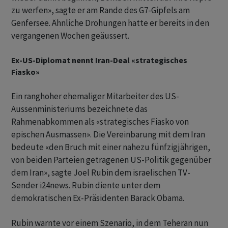
zu werfen», sagte er am Rande des G7-Gipfels am
Genfersee. Ähnliche Drohungen hatte er bereits in den
vergangenen Wochen geäussert.
Ex-US-Diplomat nennt Iran-Deal «strategisches
Fiasko»
Ein ranghoher ehemaliger Mitarbeiter des US-
Aussenministeriums bezeichnete das
Rahmenabkommen als «strategisches Fiasko von
epischen Ausmassen». Die Vereinbarung mit dem Iran
bedeute «den Bruch mit einer nahezu fünfzigjährigen,
von beiden Parteien getragenen US-Politik gegenüber
dem Iran», sagte Joel Rubin dem israelischen TV-
Sender i24news. Rubin diente unter dem
demokratischen Ex-Präsidenten Barack Obama.
Rubin warnte vor einem Szenario, in dem Teheran nun