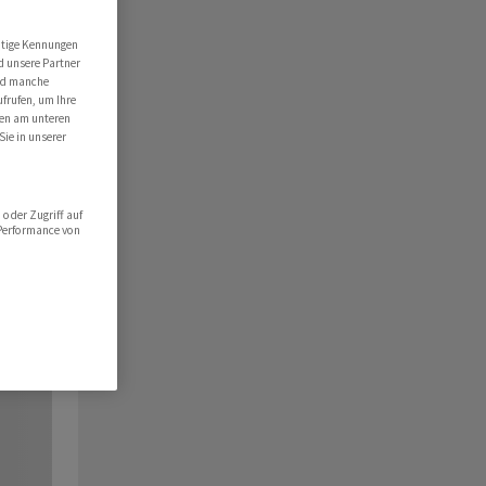
utige Kennungen
d unsere Partner
ind manche
ufrufen, um Ihre
ten am unteren
Sie in unserer
oder Zugriff auf
 Performance von