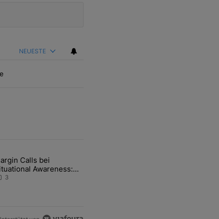
NEUESTE
e
ten Artikel der letzten 7 days.
argin Calls bei
hfrage der Zentralbanken könnte Goldpreis weiter belasten" mit 5 ko
ikel mit dem Titel "Margin Calls bei Situational Awareness: Alles übe
ituational Awareness:
lles über den Retter-
3
eal