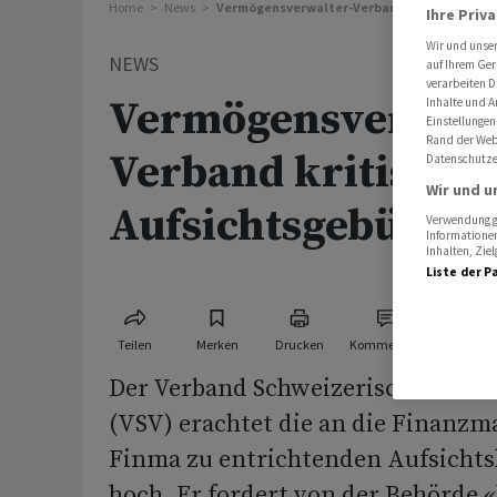
Home
News
Vermögensverwalter-Verband kritisiert Fin
Ihre Priv
Wir und unse
NEWS
auf Ihrem Ger
verarbeiten D
Vermögensverwalt
Inhalte und A
Einstellungen
Rand der Webs
Verband kritisiert
Datenschutze
Wir und u
Aufsichtsgebühre
Verwendung ge
Informationen
Inhalten, Zi
Liste der P
Teilen
Merken
Drucken
Kommentare
Der Verband Schweizerischer Ver
(VSV) erachtet die an die Finanzm
Finma zu entrichtenden Aufsichtsk
hoch. Er fordert von der Behörde 