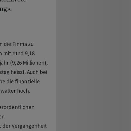
ng».
n die Finma zu
 mit rund 9,18
ahr (9,26 Millionen),
stag heisst. Auch bei
e die finanzielle
rwalter hoch.
serordentlichen
er
t der Vergangenheit