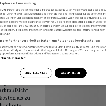
ma-Aufsichtsgebühren
atsphäre ist uns wichtig
re
293
-Partner speichern und greifen auf personenbezogene Daten wie Browserdaten oder einde
ät zu. Durch Auswahl von Akzeptieren aktivieren Sie Tracking-Technologien für die unter „Wir un
aten, um Ihnen Dienste bereitzustellen“ aufgeführten Zwecke. Wenn Tracker deaktiviert sind, s
er-
nzeigen möglicherweise nicht mehr so relevant für Sie. Sie können dieses Menü jederzeit wieder a
 zu ändern oder Ihre Einwilligung zu widerrufen, indem Sie auf den Link Voreinstellungen verwal
eite klicken. Ihre Einstellungen gelten innerhalb unseres Website. Weitere Informationen finden 
 Finma-
rklärung.
nsere Partner verarbeiten Daten, um Folgendes bereitzustellen:
n
nauer Standortdaten. Endgeräteeigenschaften zur Identifikation aktiv abfragen. Speichern von 
 auf einem Endgerät. Personalisierte Werbung und Inhalte, Messung von Werbeleistung und der
elgruppenforschung sowie Entwicklung und Verbesserung von Angeboten.
artner (Lieferanten)
EINSTELLUNGEN
AKZEPTIEREN
mögensverwalter
arktaufsicht
osten als zu
«konkrete