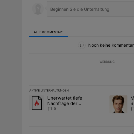
ALLE KOMMENTARE
Alle Kommentare
Noch keine Kommentar
WERBUNG
AKTIVE UNTERHALTUNGEN
Das Folgende ist eine Liste der am meisten kommentier
Unerwartet tiefe
M
Ein Trendartikel mit dem Titel "Unerwartet tiefe Nac
Ein Trendart
Nachfrage der
S
Zentralbanken könnte
A
5
Goldpreis weiter belasten
D