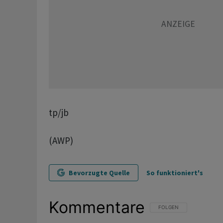
tp/jb
(AWP)
Bevorzugte Quelle
So funktioniert's
Kommentare
FOLGE DIESER UNTERHAL
FOLGEN