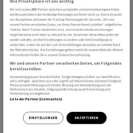
Ihre Privatsphäre ist uns wichtig
Wir und unsere
293
-Partner speichern und greifen auf personenbezogene Daten
wie Browserdaten oder eindeutige Kennungen auf Ihrem Gerät zu. Durch Auswahl
Ericsson macht vor allem die Zurückhaltung grosser
von Akzeptieren aktivieren Sie Tracking-Technologien für die unter „Wir und
unsere Partner verarbeiten Daten, um Ihnen Dienste bereitzustellen“ aufgeführten
Mobilfunknetzbetreiber zu schaffen, die bereits früh in
Zwecke. Wenn Tracker deaktiviert sind, sind manche Inhalte und Anzeigen
neue Technik rund um den Mobilfunkstandard 5G
möglicherweise nicht mehr so relevant für Sie. Sie können dieses Menü jederzeit
wieder aufrufen, um Ihre Einstellungen zu ändern oder Ihre Einwilligung zu
investiert hatten und jetzt ihre Lagerbestände
widerrufen, indem Sie auf den Link Voreinstellungen verwalten am unteren Rand
abbauen. Im vergangenen Quartal gingen in der
der Webseite klicken. Ihre Einstellungen gelten innerhalb unseres Website. Weitere
Informationen finden Sie in unserer Datenschutzerklärung.
Netzwerksparte die Umsätze aus eigener Kraft - also
Wir und unsere Partner verarbeiten Daten, um Folgendes
ohne Zu- und Verkäufe sowie Währungseffekte - um 13
bereitzustellen:
Prozent zurück. Insbesondere in den USA war die
Verwendung genauer Standortdaten. Endgeräteeigenschaften zur Identifikation
Entwicklung sehr schwach. Gute Geschäfte in Indien, wo
aktiv abfragen. Speichern von oder Zugriff auf Informationen auf einem Endgerät.
Personalisierte Werbung und Inhalte, Messung von Werbeleistung und der
Ericsson inzwischen zum Marktführer aufgestiegen ist,
Performance von Inhalten, Zielgruppenforschung sowie Entwicklung und
Verbesserung von Angeboten.
konnten dies nicht ausgleichen. Der gesamte
Liste der Partner (Lieferanten)
Konzernumsatz stieg auch dank einer Übernahme leicht
um 3 Prozent auf 64,4 Milliarden Kronen.
EINSTELLUNGEN
AKZEPTIEREN
Konzernchef Ekholm hatte dem Konzern im Frühjahr
wegen der schon länger mauen Entwicklung weitere