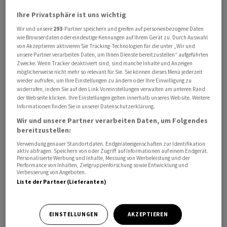
In einer Mitteilung sprach das Unternehmen von einem
Ihre Privatsphäre ist uns wichtig
«aussergewöhnlichen Jahresergebnis». Vorstandschef
Wir und unsere
293
-Partner speichern und greifen auf personenbezogene Daten
Michael Lewis erklärte: «Der Konzern ist heute finanziell
wie Browserdaten oder eindeutige Kennungen auf Ihrem Gerät zu. Durch Auswahl
sehr solide aufgestellt.» Endgültige Zahlen will Uniper
von Akzeptieren aktivieren Sie Tracking-Technologien für die unter „Wir und
unsere Partner verarbeiten Daten, um Ihnen Dienste bereitzustellen“ aufgeführten
am 28. Februar veröffentlichen.
Zwecke. Wenn Tracker deaktiviert sind, sind manche Inhalte und Anzeigen
möglicherweise nicht mehr so relevant für Sie. Sie können dieses Menü jederzeit
wieder aufrufen, um Ihre Einstellungen zu ändern oder Ihre Einwilligung zu
Uniper habe von einem vorteilhaften Marktumfeld
widerrufen, indem Sie auf den Link Voreinstellungen verwalten am unteren Rand
insbesondere durch Sicherungsgeschäfte im Bereich der
der Webseite klicken. Ihre Einstellungen gelten innerhalb unseres Website. Weitere
Informationen finden Sie in unserer Datenschutzerklärung.
Stromerzeugung aus Kohle- und Gaskraftwerken sowie
Wir und unsere Partner verarbeiten Daten, um Folgendes
im Gashandel profitiert, hiess es. Auch Termingeschäfte
bereitzustellen:
zur Absicherung von Gaslieferverpflichtungen seien
Verwendung genauer Standortdaten. Endgeräteeigenschaften zur Identifikation
erfolgreich verlaufen.
aktiv abfragen. Speichern von oder Zugriff auf Informationen auf einem Endgerät.
Personalisierte Werbung und Inhalte, Messung von Werbeleistung und der
Performance von Inhalten, Zielgruppenforschung sowie Entwicklung und
Das 2022 mit Milliardenhilfen gerettete Unternehmen
Verbesserung von Angeboten.
Liste der Partner (Lieferanten)
will im Konzernabschluss 2023 eine Rückstellung von 2,3
Milliarden Euro bilden. Uniper will damit einer
wahrscheinlichen Zahlungsverpflichtung gegenüber
EINSTELLUNGEN
AKZEPTIEREN
Deutschland im Zusammenhang mit den gewährten