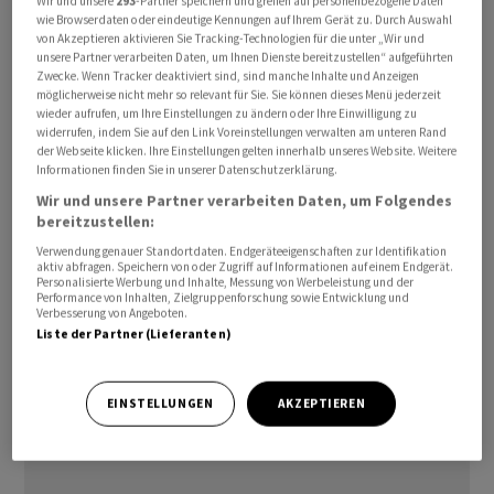
Wir und unsere
293
-Partner speichern und greifen auf personenbezogene Daten
wie Browserdaten oder eindeutige Kennungen auf Ihrem Gerät zu. Durch Auswahl
und unter Berücksichtigung der riesigen
von Akzeptieren aktivieren Sie Tracking-Technologien für die unter „Wir und
Unterstützung Polens für die Ukraine nicht zu solchen
unsere Partner verarbeiten Daten, um Ihnen Dienste bereitzustellen“ aufgeführten
Zwecke. Wenn Tracker deaktiviert sind, sind manche Inhalte und Anzeigen
Fehlern kommen", schrieb der polnische
möglicherweise nicht mehr so relevant für Sie. Sie können dieses Menü jederzeit
Ministerpräsident Mateusz Morawiecki beim
wieder aufrufen, um Ihre Einstellungen zu ändern oder Ihre Einwilligung zu
Kurznachrichtendienst Twitter am Dienstag. Polen
widerrufen, indem Sie auf den Link Voreinstellungen verwalten am unteren Rand
der Webseite klicken. Ihre Einstellungen gelten innerhalb unseres Website. Weitere
bestellte seinerseits den ukrainischen Botschafter in
Informationen finden Sie in unserer Datenschutzerklärung.
Warschau ein.
Wir und unsere Partner verarbeiten Daten, um Folgendes
bereitzustellen:
Verwendung genauer Standortdaten. Endgeräteeigenschaften zur Identifikation
aktiv abfragen. Speichern von oder Zugriff auf Informationen auf einem Endgerät.
Personalisierte Werbung und Inhalte, Messung von Werbeleistung und der
Performance von Inhalten, Zielgruppenforschung sowie Entwicklung und
Verbesserung von Angeboten.
Liste der Partner (Lieferanten)
EINSTELLUNGEN
AKZEPTIEREN