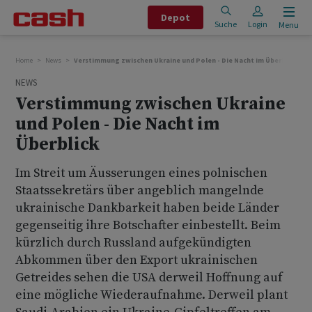
Depot
Suche
Login
Menu
Home
News
Verstimmung zwischen Ukraine und Polen - Die Nacht im Überblick
NEWS
Verstimmung zwischen Ukraine
und Polen - Die Nacht im
Überblick
Im Streit um Äusserungen eines polnischen
Staatssekretärs über angeblich mangelnde
ukrainische Dankbarkeit haben beide Länder
gegenseitig ihre Botschafter einbestellt. Beim
kürzlich durch Russland aufgekündigten
Abkommen über den Export ukrainischen
Getreides sehen die USA derweil Hoffnung auf
eine mögliche Wiederaufnahme. Derweil plant