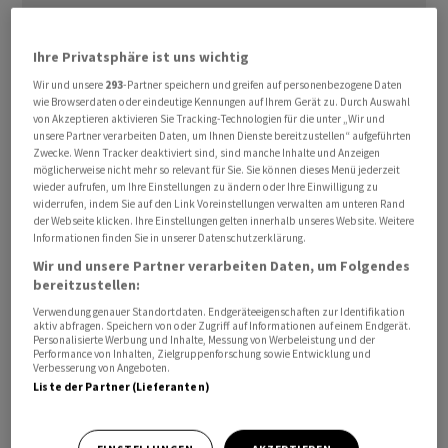
Ihre Privatsphäre ist uns wichtig
Wir und unsere
293
-Partner speichern und greifen auf personenbezogene Daten
wie Browserdaten oder eindeutige Kennungen auf Ihrem Gerät zu. Durch Auswahl
von Akzeptieren aktivieren Sie Tracking-Technologien für die unter „Wir und
Wie Vodafone am Montag weiter mitteilte, kletterte der
unsere Partner verarbeiten Daten, um Ihnen Dienste bereitzustellen“ aufgeführten
Konzernumsatz des bis Juni laufenden ersten Quartals
Zwecke. Wenn Tracker deaktiviert sind, sind manche Inhalte und Anzeigen
gegenüber dem Vorjahreszeitraum organisch um 3,7
möglicherweise nicht mehr so relevant für Sie. Sie können dieses Menü jederzeit
wieder aufrufen, um Ihre Einstellungen zu ändern oder Ihre Einwilligung zu
Prozent auf 10,7 Milliarden Euro, wie der
widerrufen, indem Sie auf den Link Voreinstellungen verwalten am unteren Rand
Telekommunikationsanbieter am Montag in London
der Webseite klicken. Ihre Einstellungen gelten innerhalb unseres Website. Weitere
Informationen finden Sie in unserer Datenschutzerklärung.
mitteilte. Dabei klammert das Unternehmen
Wir und unsere Partner verarbeiten Daten, um Folgendes
Wechselkurseffekte, die Hyperinflation in der Türkei
bereitzustellen:
und andere Sondereffekte aus. Branchenkenner hatten
Verwendung genauer Standortdaten. Endgeräteeigenschaften zur Identifikation
mit etwas weniger gerechnet. Auch der Zuwachs des
aktiv abfragen. Speichern von oder Zugriff auf Informationen auf einem Endgerät.
Personalisierte Werbung und Inhalte, Messung von Werbeleistung und der
werthaltigeren Service-Umsatzes legte deutlicher zu
Performance von Inhalten, Zielgruppenforschung sowie Entwicklung und
Verbesserung von Angeboten.
als in den vergangenen Monaten. Damit sind Erlöse
Liste der Partner (Lieferanten)
gemeint, an denen Telekomunternehmen tatsächlich
etwas verdienen, während Umsätze mit