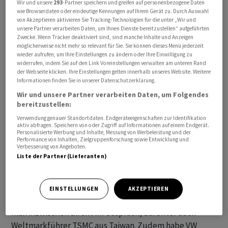
Wir und unsere
293
-Partner speichern und greifen auf personenbezogene Daten
wie Browserdaten oder eindeutige Kennungen auf Ihrem Gerät zu. Durch Auswahl
von Akzeptieren aktivieren Sie Tracking-Technologien für die unter „Wir und
Ausgestanden sei der Engpass damit aber nicht, fügte
unsere Partner verarbeiten Daten, um Ihnen Dienste bereitzustellen“ aufgeführten
Grosse-Loheide hinzu. "Die Halbleiterkrise ist nicht
Zwecke. Wenn Tracker deaktiviert sind, sind manche Inhalte und Anzeigen
vorbei, aber wir haben die Lage jetzt unter Kontrolle."
möglicherweise nicht mehr so relevant für Sie. Sie können dieses Menü jederzeit
wieder aufrufen, um Ihre Einstellungen zu ändern oder Ihre Einwilligung zu
So habe Volkswagen begonnen, kritische Chips direkt
widerrufen, indem Sie auf den Link Voreinstellungen verwalten am unteren Rand
beim Hersteller zu beziehen und dies nicht wie bisher
der Webseite klicken. Ihre Einstellungen gelten innerhalb unseres Website. Weitere
Informationen finden Sie in unserer Datenschutzerklärung.
seinen Zulieferern zu überlassen. Dabei gehe es nicht
Wir und unsere Partner verarbeiten Daten, um Folgendes
immer um teure Bauteile, sagte Skoda-
bereitzustellen:
Einkaufsvorstand Karsten Schnake, der bei Volkswagen
Verwendung genauer Standortdaten. Endgeräteeigenschaften zur Identifikation
auch die konzernweite Halbleiter-Task-Force leitet.
aktiv abfragen. Speichern von oder Zugriff auf Informationen auf einem Endgerät.
Personalisierte Werbung und Inhalte, Messung von Werbeleistung und der
"Das kann durchaus ein relevantes Bauteil sein, das nur
Performance von Inhalten, Zielgruppenforschung sowie Entwicklung und
Verbesserung von Angeboten.
wenige Cent kostet."
Liste der Partner (Lieferanten)
Mit zehn Chip-Herstellern, darunter Infineon und NXP ,
habe man seit Ende 2022 direkte Verträge
EINSTELLUNGEN
AKZEPTIEREN
abgeschlossen. Auch mit deren Auftragsfertigern sei
man inzwischen direkt im Gespräch, darunter auch
Weltmarkführer TSMC aus Taiwan. Zudem habe VW