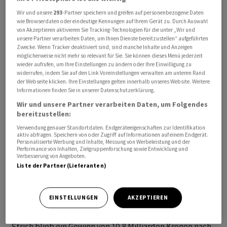
Wir und unsere
293
-Partner speichern und greifen auf personenbezogene Daten
wie Browserdaten oder eindeutige Kennungen auf Ihrem Gerät zu. Durch Auswahl
Im zweiten Quartal konnte Volvo aber noch von der
von Akzeptieren aktivieren Sie Tracking-Technologien für die unter „Wir und
starken Nachfrage und den nachlassenden
unsere Partner verarbeiten Daten, um Ihnen Dienste bereitzustellen“ aufgeführten
Zwecke. Wenn Tracker deaktiviert sind, sind manche Inhalte und Anzeigen
Lieferengpässen profitieren und dabei so profitabel
möglicherweise nicht mehr so relevant für Sie. Sie können dieses Menü jederzeit
wirtschaften, wie noch nie. Der um Sondereffekte
wieder aufrufen, um Ihre Einstellungen zu ändern oder Ihre Einwilligung zu
widerrufen, indem Sie auf den Link Voreinstellungen verwalten am unteren Rand
bereinigte Betriebsgewinn für die drei Monate bis Juni
der Webseite klicken. Ihre Einstellungen gelten innerhalb unseres Website. Weitere
legte im Jahresvergleich um 58 Prozent auf 21,7
Informationen finden Sie in unserer Datenschutzerklärung.
Milliarden Schwedische Kronen (1,89 Mrd Euro) zu.
Wir und unsere Partner verarbeiten Daten, um Folgendes
Damit übertraf Volvo deutlich die Erwartungen der
bereitzustellen:
Analysten. Die dazugehörige Marge stieg laut
Verwendung genauer Standortdaten. Endgeräteeigenschaften zur Identifikation
aktiv abfragen. Speichern von oder Zugriff auf Informationen auf einem Endgerät.
Unternehmensangaben auf einen Rekordwert von 15,4
Personalisierte Werbung und Inhalte, Messung von Werbeleistung und der
Performance von Inhalten, Zielgruppenforschung sowie Entwicklung und
Prozent.
Verbesserung von Angeboten.
Liste der Partner (Lieferanten)
Im Ergebnis ist eine Belastung von sechs Milliarden
Kronen im Zusammenhang mit einem
EINSTELLUNGEN
AKZEPTIEREN
Kartellrechtsvergleich der Europäischen Kommission
aus dem Jahr 2016 nicht mit eingeschlossen. Unter dem
Strich blieb ein Gewinn von 10,8 Milliarden Kronen nach