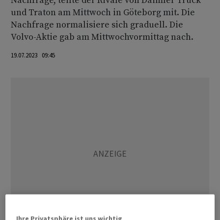
Nachfrage, teilte der Rivale von Daimler Truck
und Traton am Mittwoch in Göteborg mit. Die
Nachfrage normalisiere sich graduell. Die
Volvo-Aktie gab am Mittwochvormittag nach.
19.07.2023 09:45
Ihre Privatsphäre ist uns wichtig