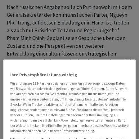
Nach russischen Angaben soll sich Putin sowohl mit dem
Generalsekretär der kommunistischen Partei, Ngueyn
Phu Trong, auf dessen Einladung er in Hanoi ist, treffen
als auch mit Präsident To Lam und Regierungschef
Pham Minh Chinh. Geplant seien Gespräche über «den
Zustand und die Perspektiven der weiteren
Entwicklung einer allumfassenden strategischen
Partnerschaft zwischen Russland und Vietnam in Handel
und Wirtschaft, Forschung und Technologie sowie in
Ihre Privatsphäre ist uns wichtig
humanitären Bereichen», heisst es. Daneben gehe es bei
dem zweitägigen Besuch auch um Fragen der
Wir und unsere
293
-Partner speichern und greifen auf personenbezogene Daten
wie Browserdaten oder eindeutige Kennungen auf Ihrem Gerät zu. Durch Auswahl
internationalen Politik.
von Akzeptieren aktivieren Sie Tracking-Technologien für die unter „Wir und
unsere Partner verarbeiten Daten, um Ihnen Dienste bereitzustellen“ aufgeführten
Zwecke. Wenn Tracker deaktiviert sind, sind manche Inhalte und Anzeigen
Zudem soll Putin in Hanoi vietnamesische Studenten
möglicherweise nicht mehr so relevant für Sie. Sie können dieses Menü jederzeit
treffen, die in Russland oder vormals in der Sowjetunion
wieder aufrufen, um Ihre Einstellungen zu ändern oder Ihre Einwilligung zu
widerrufen, indem Sie auf den Link Voreinstellungen verwalten am unteren Rand
studiert haben. Die Beziehungen zwischen beiden
der Webseite klicken. Ihre Einstellungen gelten innerhalb unseres Website. Weitere
Staaten gelten seit Sowjetzeiten als partnerschaftlich -
Informationen finden Sie in unserer Datenschutzerklärung.
auch weil Moskau Hanoi im Vietnamkrieg half.