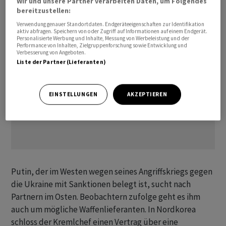
Wir und unsere Partner verarbeiten Daten, um Folgendes
bereitzustellen:
Verwendung genauer Standortdaten. Endgeräteeigenschaften zur Identifikation
aktiv abfragen. Speichern von oder Zugriff auf Informationen auf einem Endgerät.
Personalisierte Werbung und Inhalte, Messung von Werbeleistung und der
Performance von Inhalten, Zielgruppenforschung sowie Entwicklung und
Verbesserung von Angeboten.
Liste der Partner (Lieferanten)
EINSTELLUNGEN
AKZEPTIEREN
Putin, der im Westen wegen seines Angriffskriegs gegen
die Ukraine mit Sanktionen belegt ist, sucht nach
Partnern im Osten. Beobachtern zufolge geht es ihm
auch um mögliche Waffenlieferanten. In Nordkorea
schloss der Kremlchef einen Vertrag über eine