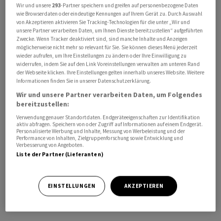
Wir und unsere
293
-Partner speichern und greifen auf personenbezogene Daten
unter falscher Flagge, aktuell unter der Flagge Malawis.
wie Browserdaten oder eindeutige Kennungen auf Ihrem Gerät zu. Durch Auswahl
Er war zuvor als «Full Star» bekannt und unterliegt US-
von Akzeptieren aktivieren Sie Tracking-Technologien für die unter „Wir und
unsere Partner verarbeiten Daten, um Ihnen Dienste bereitzustellen“ aufgeführten
Sanktionen wegen seiner Beteiligung an iranischen
Zwecke. Wenn Tracker deaktiviert sind, sind manche Inhalte und Anzeigen
Exporten. Tanker unter falscher Flagge sind häufig Teil
möglicherweise nicht mehr so relevant für Sie. Sie können dieses Menü jederzeit
wieder aufrufen, um Ihre Einstellungen zu ändern oder Ihre Einwilligung zu
einer illegalen «Schattenflotte», die versuchen,
widerrufen, indem Sie auf den Link Voreinstellungen verwalten am unteren Rand
internationale Sanktionen etwa gegen Russland oder
der Webseite klicken. Ihre Einstellungen gelten innerhalb unseres Website. Weitere
Informationen finden Sie in unserer Datenschutzerklärung.
den Iran umgehen. Diese Schiffe nutzen gefälschte
Flaggen oder schalten Transponder des
Wir und unsere Partner verarbeiten Daten, um Folgendes
bereitzustellen:
satellitengestützten Systems AIS aus oder
Verwendung genauer Standortdaten. Endgeräteeigenschaften zur Identifikation
manipulieren diese.
aktiv abfragen. Speichern von oder Zugriff auf Informationen auf einem Endgerät.
Personalisierte Werbung und Inhalte, Messung von Werbeleistung und der
Performance von Inhalten, Zielgruppenforschung sowie Entwicklung und
Das US-Finanzministerium hatte den Tanker «Full Star»
Verbesserung von Angeboten.
Liste der Partner (Lieferanten)
2023 mit Sanktionen belegt wegen des Transports oder
Verkaufs iranischer Öl- oder Chemieprodukte. Der
Tanker hat demnach Verbindungen zur Shanghai
EINSTELLUNGEN
AKZEPTIEREN
Xuanrun Shipping Company Limited, einer chinesischen
Reederei./jot/DP/nas