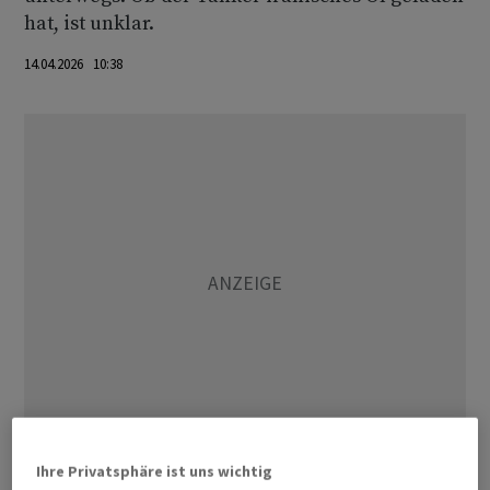
hat, ist unklar.
14.04.2026 10:38
Ihre Privatsphäre ist uns wichtig
Der etwa 190 Meter lange Tanker fährt laut Lloyd's List