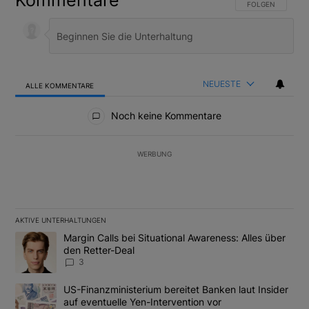
Kommentare
FOLGE DIESER U
FOLGEN
NEUESTE
ALLE KOMMENTARE
Alle Kommentare
Noch keine Kommentare
WERBUNG
AKTIVE UNTERHALTUNGEN
Das Folgende ist eine Liste der am meisten kommentierten Artikel
Ein Trendartikel mit dem Titel "Margin Calls bei Situational Awar
Margin Calls bei Situational Awareness: Alles über
den Retter-Deal
3
Ein Trendartikel mit dem Titel "US-Finanzministerium bereitet Ban
US-Finanzministerium bereitet Banken laut Insider
auf eventuelle Yen-Intervention vor