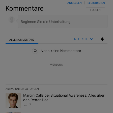
ANMELDEN
|
REGISTRIEREN
Kommentare
FOLGE DIESER U
FOLGEN
NEUESTE
ALLE KOMMENTARE
Alle Kommentare
Noch keine Kommentare
WERBUNG
AKTIVE UNTERHALTUNGEN
Das Folgende ist eine Liste der am meisten kommentierten Artikel
Ein Trendartikel mit dem Titel "Margin Calls bei Situational Awar
Margin Calls bei Situational Awareness: Alles über
den Retter-Deal
3