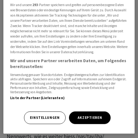
Üblicherweise befürchten Anleger bei einer solchen
Wir und unsere
293
-Partner speichern und greifen auf personenbezogene Daten
wie Browserdaten oder eindeutige Kennungen auf Ihrem Gerät zu. Durch Auswahl
Transaktion einen Verwässerungseffekt: Werden die
von Akzeptieren aktivieren Sie Tracking-Technologien für die unter „Wir und
Anleihen in Aktien gewandelt, steigt die Zahl der
unsere Partner verarbeiten Daten, um Ihnen Dienste bereitzustellen“ aufgeführten
Zwecke. Wenn Tracker deaktiviert sind, sind manche Inhalte und Anzeigen
Aktien, auf die sich der erzielte Gewinn verteilt.
möglicherweise nicht mehr so relevant für Sie. Sie können dieses Menü jederzeit
wieder aufrufen, um Ihre Einstellungen zu ändern oder Ihre Einwilligung zu
widerrufen, indem Sie auf den Link Voreinstellungen verwalten am unteren Rand
Die Papiere wurden Investoren ausserhalb der USA
der Webseite klicken. Ihre Einstellungen gelten innerhalb unseres Website. Weitere
angeboten. Das Bezugsrecht bestehender Aktionäre
Informationen finden Sie in unserer Datenschutzerklärung.
war ausgeschlossen. Die bis zum 30. Juni 2031 laufenden
Wir und unsere Partner verarbeiten Daten, um Folgendes
Papiere wurden ohne laufende Verzinsung mit einem
bereitzustellen:
Nennwert von 100.000 Euro pro Stück begeben. Sie
Verwendung genauer Standortdaten. Endgeräteeigenschaften zur Identifikation
aktiv abfragen. Speichern von oder Zugriff auf Informationen auf einem Endgerät.
können in Vonovia-Aktien gewandelt oder alternativ in
Personalisierte Werbung und Inhalte, Messung von Werbeleistung und der
Performance von Inhalten, Zielgruppenforschung sowie Entwicklung und
bar zurückgezahlt werden. Dabei werde die Anleihe mit
Verbesserung von Angeboten.
einer Wandlungsprämie von 37,5 Prozent auf den
Liste der Partner (Lieferanten)
Referenzkurs der Aktie angeboten. Ohne Wandlung,
Rückkauf oder Zurückzahlung ergebe sich bis zur
EINSTELLUNGEN
AKZEPTIEREN
Fälligkeit eine Rendite von 1,875 Prozent pro Jahr. Der
Rückzahlungsbetrag liegt bei 109,78 Prozent des
Nennwerts, wie es weiter hiess./nas/tav/jha/