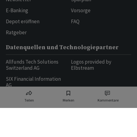
E-Banking
Vorsorge
Depot eröffnen
FAQ
Ratgeber
Datenquellen und Technologiepartner
Allfunds Tech Solutions
Logos provided by
Switzerland AG
Elbstream
SIX Financial Information
AG
Teilen
Merken
Kommentare
Ringier AG | Ringier Medien Schweiz
16
weitere Publikationen