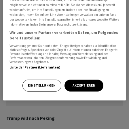
exportgetriebene Wirtschaft auswirken, wenn die
möglicherweise nicht mehr so relevant für Sie. Sie können dieses Menü jederzeit
wieder aufrufen, um Ihre Einstellungen zu ändern oder Ihre Einwilligung zu
Folgen des hohen Ölpreises langfristig auf die globale
widerrufen, indem Sie auf den Link Voreinstellungen verwalten am unteren Rand
Nachfrage drücken.
der Webseite klicken. Ihre Einstellungen gelten innerhalb unseres Website. Weitere
Informationen finden Sie in unserer Datenschutzerklärung.
Wir und unsere Partner verarbeiten Daten, um Folgendes
bereitzustellen:
Verwendung genauer Standortdaten. Endgeräteeigenschaften zur Identifikation
aktiv abfragen. Speichern von oder Zugriff auf Informationen auf einem Endgerät.
Personalisierte Werbung und Inhalte, Messung von Werbeleistung und der
Performance von Inhalten, Zielgruppenforschung sowie Entwicklung und
Verbesserung von Angeboten.
Liste der Partner (Lieferanten)
EINSTELLUNGEN
AKZEPTIEREN
Trump will nach Peking