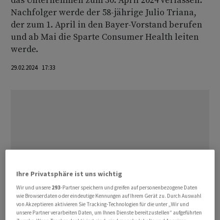
das Unternehmen zum 30. April 2024 verlassen.
Nachfolger werde der 58-jährige Julio Triana,
der zum 1. April in den Bayer-Vorstand berufen
und ab Mai die Sparte Consumer Health leiten
werde.
29.02.2024 17:33
Ihre Privatsphäre ist uns wichtig
Wir und unsere
293
-Partner speichern und greifen auf personenbezogene Daten
wie Browserdaten oder eindeutige Kennungen auf Ihrem Gerät zu. Durch Auswahl
von Akzeptieren aktivieren Sie Tracking-Technologien für die unter „Wir und
unsere Partner verarbeiten Daten, um Ihnen Dienste bereitzustellen“ aufgeführten