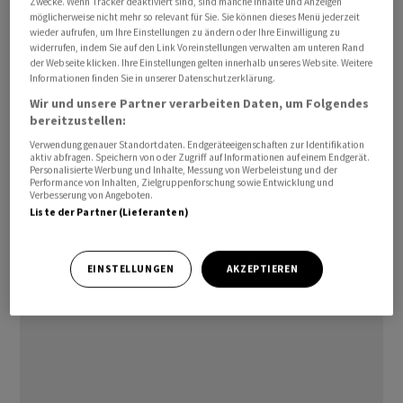
Zwecke. Wenn Tracker deaktiviert sind, sind manche Inhalte und Anzeigen
möglicherweise nicht mehr so relevant für Sie. Sie können dieses Menü jederzeit
wieder aufrufen, um Ihre Einstellungen zu ändern oder Ihre Einwilligung zu
widerrufen, indem Sie auf den Link Voreinstellungen verwalten am unteren Rand
Triana kam den Angaben 2002 zu Bayer und
der Webseite klicken. Ihre Einstellungen gelten innerhalb unseres Website. Weitere
Informationen finden Sie in unserer Datenschutzerklärung.
verantwortet derzeit noch das kommerzielle
Wir und unsere Partner verarbeiten Daten, um Folgendes
internationale Geschäft der Pharmasparte. Die
bereitzustellen:
Ankündigung des Wechsels kommt wenige Tage vor
Verwendung genauer Standortdaten. Endgeräteeigenschaften zur Identifikation
einem wichtigen Kapitalmarkttag von Bayer: Der seit
aktiv abfragen. Speichern von oder Zugriff auf Informationen auf einem Endgerät.
Personalisierte Werbung und Inhalte, Messung von Werbeleistung und der
Juni amtierende Konzernchef Bill Anderson will seine
Performance von Inhalten, Zielgruppenforschung sowie Entwicklung und
Verbesserung von Angeboten.
Pläne für die Zukunft des Unternehmens am 5. März
Liste der Partner (Lieferanten)
vorstellen./mis/he
(AWP)
EINSTELLUNGEN
AKZEPTIEREN