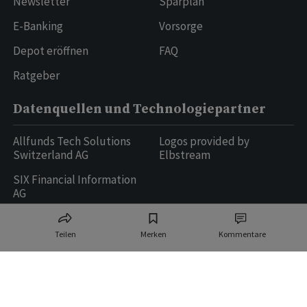
Newsletter
Sparplan
E-Banking
Vorsorge
Depot eröffnen
FAQ
Ratgeber
Datenquellen und Technologiepartner
Allfunds Tech Solutions
Logos provided by
Switzerland AG
Elbstream
SIX Financial Information
AG
Teilen
Merken
Kommentare
Ringier AG | Ringier Medien Schweiz
16
weitere Publikationen