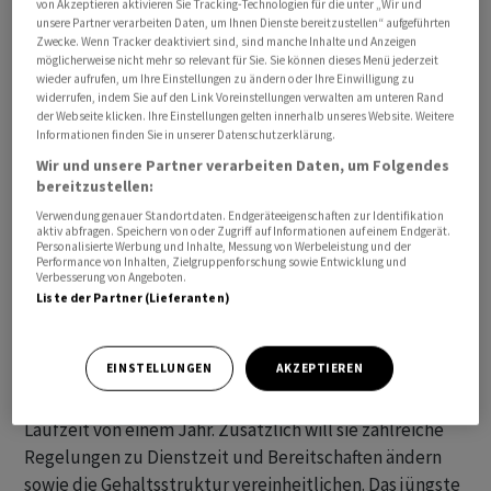
von Akzeptieren aktivieren Sie Tracking-Technologien für die unter „Wir und
Urabstimmung über unbefristete Streiks. Zuletzt
unsere Partner verarbeiten Daten, um Ihnen Dienste bereitzustellen“ aufgeführten
Zwecke. Wenn Tracker deaktiviert sind, sind manche Inhalte und Anzeigen
hatten die Lufthansa-Piloten am 2. September 2022 mit
möglicherweise nicht mehr so relevant für Sie. Sie können dieses Menü jederzeit
einem Warnstreik den Flugbetrieb lahmgelegt. Es fielen
wieder aufrufen, um Ihre Einstellungen zu ändern oder Ihre Einwilligung zu
widerrufen, indem Sie auf den Link Voreinstellungen verwalten am unteren Rand
mehr als 800 Flüge mit rund 130 000 betroffenen
der Webseite klicken. Ihre Einstellungen gelten innerhalb unseres Website. Weitere
Passagieren aus.
Informationen finden Sie in unserer Datenschutzerklärung.
Wir und unsere Partner verarbeiten Daten, um Folgendes
Verhandelt wird über Gehälter und Arbeitsbedingungen
bereitzustellen:
von rund 5200 Piloten der Kerngesellschaft Lufthansa
Verwendung genauer Standortdaten. Endgeräteeigenschaften zur Identifikation
aktiv abfragen. Speichern von oder Zugriff auf Informationen auf einem Endgerät.
sowie der Frachttochter Lufthansa Cargo. Im September
Personalisierte Werbung und Inhalte, Messung von Werbeleistung und der
hatten beide Seiten eine Zwischenlösung mit
Performance von Inhalten, Zielgruppenforschung sowie Entwicklung und
Verbesserung von Angeboten.
pauschalen Gehaltserhöhungen vereinbart, um mehr
Liste der Partner (Lieferanten)
Zeit für grundsätzliche Fragen zu erhalten, die aber
offen geblieben sind.
EINSTELLUNGEN
AKZEPTIEREN
Nun fordert die VC 8,5 Prozent mehr Geld bei einer
Laufzeit von einem Jahr. Zusätzlich will sie zahlreiche
Regelungen zu Dienstzeit und Bereitschaften ändern
sowie die Gehaltsstruktur vereinheitlichen. Das jüngste