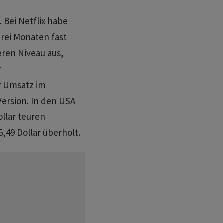
 Bei Netflix habe
drei Monaten fast
ren Niveau aus,
r
r Umsatz im
Version. In den USA
ollar teuren
,49 Dollar überholt.