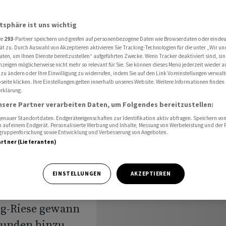
flix mehr Abo-Kunden
atsphäre ist uns wichtig
re
293
-Partner speichern und greifen auf personenbezogene Daten wie Browserdaten oder einde
ät zu. Durch Auswahl von Akzeptieren aktivieren Sie Tracking-Technologien für die unter „Wir un
aten, um Ihnen Dienste bereitzustellen“ aufgeführten Zwecke. Wenn Tracker deaktiviert sind, s
nzeigen möglicherweise nicht mehr so relevant für Sie. Sie können dieses Menü jederzeit wieder a
ringt
 zu ändern oder Ihre Einwilligung zu widerrufen, indem Sie auf den Link Voreinstellungen verwal
eite klicken. Ihre Einstellungen gelten innerhalb unseres Website. Weitere Informationen finden 
rklärung.
-Kunden
nsere Partner verarbeiten Daten, um Folgendes bereitzustellen:
nauer Standortdaten. Endgeräteeigenschaften zur Identifikation aktiv abfragen. Speichern von 
 auf einem Endgerät. Personalisierte Werbung und Inhalte, Messung von Werbeleistung und der
elgruppenforschung sowie Entwicklung und Verbesserung von Angeboten.
artner (Lieferanten)
rgehen gegen das
EINSTELLUNGEN
AKZEPTIEREN
 eines Haushalts
ng-Riese gewann
Kunden hinzu.