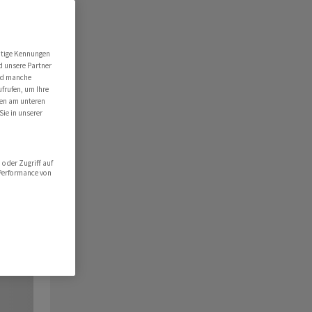
utige Kennungen
d unsere Partner
ind manche
ufrufen, um Ihre
ten am unteren
Sie in unserer
oder Zugriff auf
 Performance von