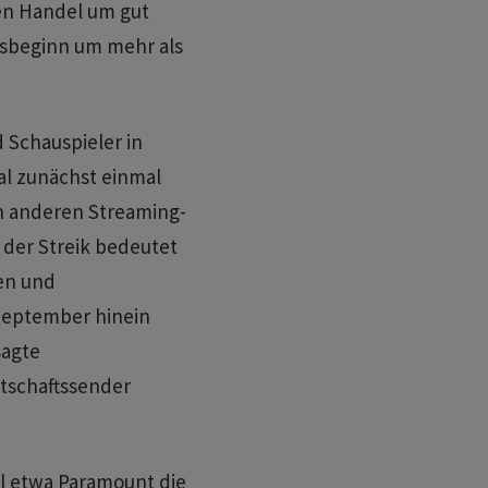
hen Handel um gut
resbeginn um mehr als
 Schauspieler in
al zunächst einmal
h anderen Streaming-
 der Streik bedeutet
en und
September hinein
sagte
tschaftssender
ill etwa Paramount die