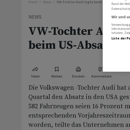
Home
News
VW-Tochter Audi legte beim US-Absatz weiter
Rand der Webs
Datenschutze
NEWS
Wir und u
Verwendung ge
VW-Tochter Audi l
Informationen
Inhalten, Zi
Liste der P
beim US-Absatz we
Teilen
Merken
Drucken
Kommentare
Die Volkswagen -Tochter Audi hat 
Quartal den Absatz in den USA gest
582 Fahrzeugen seien 16 Prozent m
entsprechenden Vorjahreszeitraum
worden, teilte das Unternehmen 