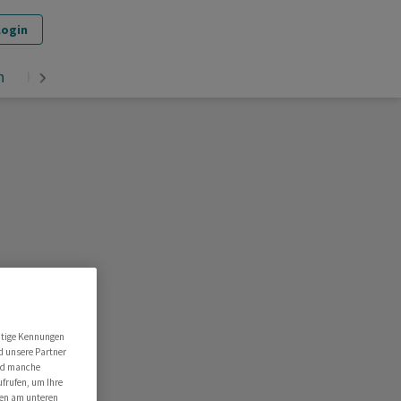
Login
n
Krypto
utige Kennungen
d unsere Partner
ind manche
ufrufen, um Ihre
ten am unteren