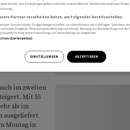
 zu
eite klicken. Ihre Einstellungen gelten innerhalb unseres Website. Weitere Informationen finden 
rklärung.
nsere Partner verarbeiten Daten, um Folgendes bereitzustellen:
nauer Standortdaten. Endgeräteeigenschaften zur Identifikation aktiv abfragen. Speichern von 
egte
 auf einem Endgerät. Personalisierte Werbung und Inhalte, Messung von Werbeleistung und der
elgruppenforschung sowie Entwicklung und Verbesserung von Angeboten.
artner (Lieferanten)
iter zu
EINSTELLUNGEN
AKZEPTIEREN
auch im zweiten
eigert. Mit 55
ehr als im
 ausgeliefert
am Montag in