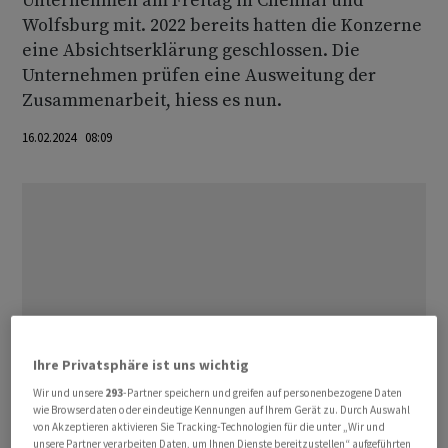
Unternehmen am Freitag in Chennai und
Wolfsburg mit. 2022 bereits hatten die Konzerne
eine Absichtserklärung geschlossen. Die
Unternehmen prüfen eine Ausweitung der
Zusammenarbeit, hiess es nun.
16.02.2024 08:09
Ihre Privatsphäre ist uns wichtig
Wir und unsere
293
-Partner speichern und greifen auf personenbezogene Daten
wie Browserdaten oder eindeutige Kennungen auf Ihrem Gerät zu. Durch Auswahl
von Akzeptieren aktivieren Sie Tracking-Technologien für die unter „Wir und
unsere Partner verarbeiten Daten, um Ihnen Dienste bereitzustellen“ aufgeführten