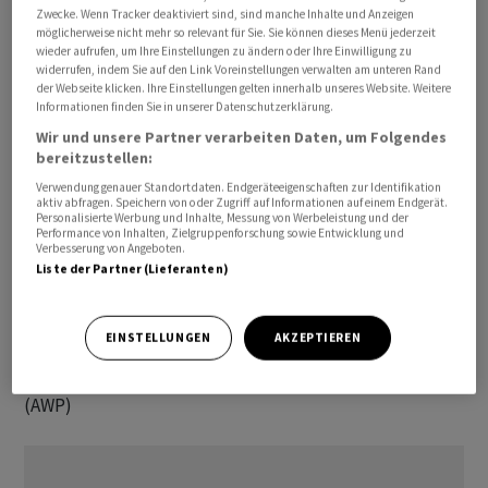
Zwecke. Wenn Tracker deaktiviert sind, sind manche Inhalte und Anzeigen
möglicherweise nicht mehr so relevant für Sie. Sie können dieses Menü jederzeit
wieder aufrufen, um Ihre Einstellungen zu ändern oder Ihre Einwilligung zu
widerrufen, indem Sie auf den Link Voreinstellungen verwalten am unteren Rand
Mahindra werde der erste Partner sein, der die
der Webseite klicken. Ihre Einstellungen gelten innerhalb unseres Website. Weitere
sogenannte Einheitsbatteriezelle von VW einsetzt. Der
Informationen finden Sie in unserer Datenschutzerklärung.
Liefervertrag hat eine Laufzeit von mehreren Jahren
Wir und unsere Partner verarbeiten Daten, um Folgendes
bereitzustellen:
und umfasst ein Gesamtvolumen von rund 50
Gigawattstunden (GWh) an Batteriekapazität.
Verwendung genauer Standortdaten. Endgeräteeigenschaften zur Identifikation
aktiv abfragen. Speichern von oder Zugriff auf Informationen auf einem Endgerät.
Volkswagen baut derzeit drei eigene
Personalisierte Werbung und Inhalte, Messung von Werbeleistung und der
Performance von Inhalten, Zielgruppenforschung sowie Entwicklung und
Batteriezellfabriken, eine in Salzgitter, eine in Spanien
Verbesserung von Angeboten.
und eine in Kanada. Das Werk in Salzgitter etwa soll 2025
Liste der Partner (Lieferanten)
starten und eine Jahreskapazität von 40 GWh haben,
was nach VW-Angaben für rund 500 000 elektrische
EINSTELLUNGEN
AKZEPTIEREN
Fahrzeuge reichen soll./men/ngu/jha/
(AWP)