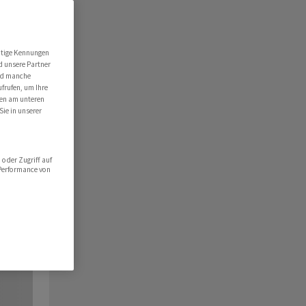
utige Kennungen
d unsere Partner
ind manche
ufrufen, um Ihre
ten am unteren
Sie in unserer
oder Zugriff auf
 Performance von