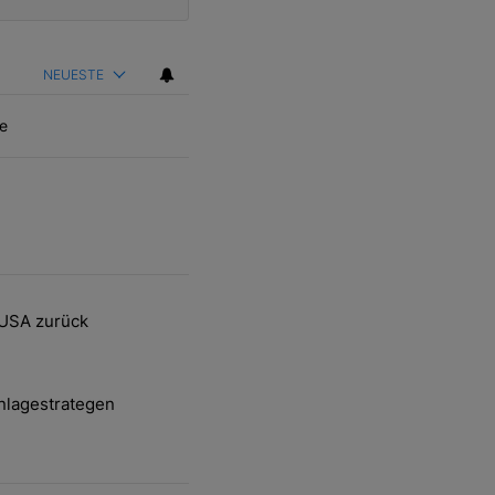
NEUESTE
e
ten Artikel der letzten 7 days.
 USA zurück
delsstreit mit den USA zurück" mit 2 kommentare.
nlagestrategen
-und-Hott eines Anlagestrategen" mit 2 kommentare.