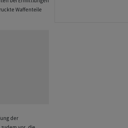
hten bei Ermittlungen
uckte Waffenteile
fung der
 zudem vor, die