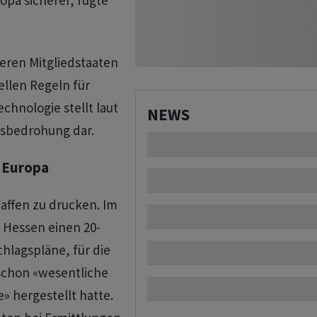
pa sicherer, fügte
eren Mitgliedstaaten
ellen Regeln für
chnologie stellt laut
NEWS
sbedrohung dar.
 Europa
affen zu drucken. Im
n Hessen einen 20-
hlagspläne, für die
schon «wesentliche
» hergestellt hatte.