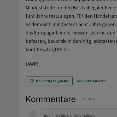
Mindeststrafe für den Besitz illegaler Feue
fünf Jahre festzulegen. Für den Handel und
es demnach mindestens acht Jahre geben.
das Europaparlament müssen sich mit den
befassen, bevor sie in den Mitgliedstaate
könnten./tre/DP/jha
(AWP)
Bevorzugte Quelle
So funktioniert's
Kommentare
FOLGE DIESER UNTERHAL
FOLGEN