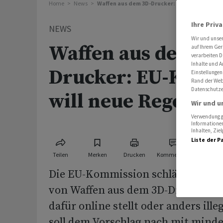
Home
News
Waffen aus dem 3D-Drucker: EU-Kommission w
Ihre Priv
NEWS
Wir und unse
Waffen aus dem 3D
auf Ihrem Ger
verarbeiten D
Inhalte und A
Drucker: EU-Komm
Einstellungen
Rand der Webs
Datenschutze
will neue Regeln
Wir und u
Verwendung ge
Informationen
Inhalten, Zi
Liste der P
Teilen
Merken
Drucken
Kommentare
Die EU-Kommission schlägt eine n
von Waffen aus dem 3D-Drucker vo
dafür online stellt oder anders ille
soll dem Vorschlag nach mit mind