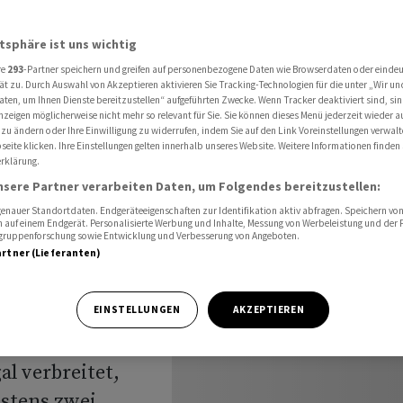
ill neue Regeln
atsphäre ist uns wichtig
re
293
-Partner speichern und greifen auf personenbezogene Daten wie Browserdaten oder einde
-
ät zu. Durch Auswahl von Akzeptieren aktivieren Sie Tracking-Technologien für die unter „Wir un
aten, um Ihnen Dienste bereitzustellen“ aufgeführten Zwecke. Wenn Tracker deaktiviert sind, s
nzeigen möglicherweise nicht mehr so relevant für Sie. Sie können dieses Menü jederzeit wieder a
ission
 zu ändern oder Ihre Einwilligung zu widerrufen, indem Sie auf den Link Voreinstellungen verwal
eite klicken. Ihre Einstellungen gelten innerhalb unseres Website. Weitere Informationen finden 
rklärung.
nsere Partner verarbeiten Daten, um Folgendes bereitzustellen:
nauer Standortdaten. Endgeräteeigenschaften zur Identifikation aktiv abfragen. Speichern von 
 auf einem Endgerät. Personalisierte Werbung und Inhalte, Messung von Werbeleistung und der
elgruppenforschung sowie Entwicklung und Verbesserung von Angeboten.
artner (Lieferanten)
eue Regulierung
EINSTELLUNGEN
AKZEPTIEREN
r. Wer Baupläne
gal verbreitet,
estens zwei