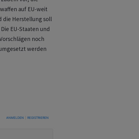
rwaffen auf EU-weit
 die Herstellung soll
 Die EU-Staaten und
 Vorschlägen noch
n umgesetzt werden
TUNG, UM BENACHRICHTIGT ZU WERDEN, WENN NEUE KOMMENTARE VERÖFFENTLICHT WE
ANMELDEN
|
REGISTRIEREN