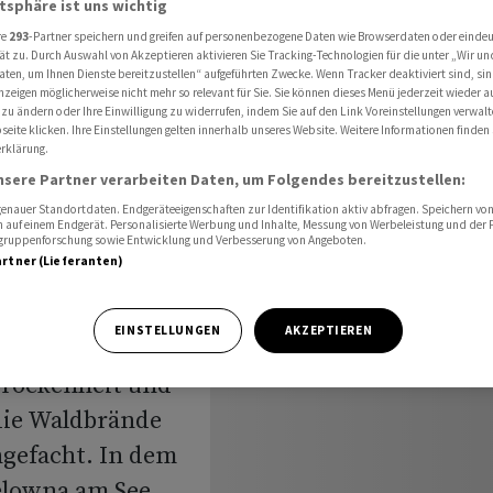
atsphäre ist uns wichtig
 schickt Militär
re
293
-Partner speichern und greifen auf personenbezogene Daten wie Browserdaten oder einde
ät zu. Durch Auswahl von Akzeptieren aktivieren Sie Tracking-Technologien für die unter „Wir un
aten, um Ihnen Dienste bereitzustellen“ aufgeführten Zwecke. Wenn Tracker deaktiviert sind, s
nzeigen möglicherweise nicht mehr so relevant für Sie. Sie können dieses Menü jederzeit wieder a
nada
 zu ändern oder Ihre Einwilligung zu widerrufen, indem Sie auf den Link Voreinstellungen verwal
eite klicken. Ihre Einstellungen gelten innerhalb unseres Website. Weitere Informationen finden 
rklärung.
udeau
nsere Partner verarbeiten Daten, um Folgendes bereitzustellen:
nauer Standortdaten. Endgeräteeigenschaften zur Identifikation aktiv abfragen. Speichern von 
 auf einem Endgerät. Personalisierte Werbung und Inhalte, Messung von Werbeleistung und der
elgruppenforschung sowie Entwicklung und Verbesserung von Angeboten.
artner (Lieferanten)
EINSTELLUNGEN
AKZEPTIEREN
rockenheit und
die Waldbrände
ngefacht. In dem
elowna am See