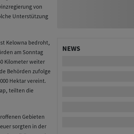
vinzregierung von
olche Unterstützung
est Kelowna bedroht,
NEWS
hörden am Sonntag
50 Kilometer weiter
nde Behörden zufolge
000 Hektar vereint.
p, teilten die
roffenen Gebieten
euer sorgten in der