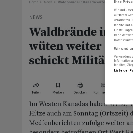
Ihre Priv
Home
News
Waldbrände in Kanada wüten weiter - Trudeau
Wir und unse
auf Ihrem Ger
NEWS
verarbeiten D
Inhalte und A
Waldbrände in Ka
Einstellungen
Rand der Webs
Datenschutze
wüten weiter - Tr
Wir und u
schickt Militär
Verwendung ge
Informationen
Inhalten, Zi
Liste der P
Teilen
Merken
Drucken
Kommentare
Im Westen Kanadas haben Wind, T
Hitze auch am Sonntag (Ortszeit) 
Medienberichten zufolge weiter a
besonders betroffenen Ort West K