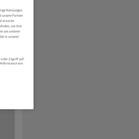
utige Kennungen
d unsere Partner
ind manche
ufrufen, um Ihre
ten am unteren
Sie in unserer
oder Zugriff auf
 Performance von