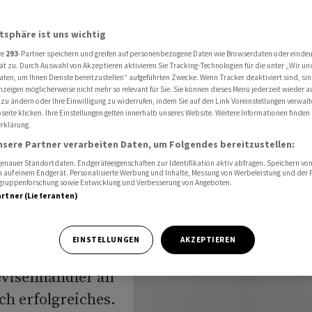
beginn sehr gut verdient
atsphäre ist uns wichtig
re
293
-Partner speichern und greifen auf personenbezogene Daten wie Browserdaten oder einde
ät zu. Durch Auswahl von Akzeptieren aktivieren Sie Tracking-Technologien für die unter „Wir un
aten, um Ihnen Dienste bereitzustellen“ aufgeführten Zwecke. Wenn Tracker deaktiviert sind, s
nzeigen möglicherweise nicht mehr so relevant für Sie. Sie können dieses Menü jederzeit wieder a
 zu ändern oder Ihre Einwilligung zu widerrufen, indem Sie auf den Link Voreinstellungen verwal
eite klicken. Ihre Einstellungen gelten innerhalb unseres Website. Weitere Informationen finden 
rklärung.
 gut
nsere Partner verarbeiten Daten, um Folgendes bereitzustellen:
nauer Standortdaten. Endgeräteeigenschaften zur Identifikation aktiv abfragen. Speichern von 
 auf einem Endgerät. Personalisierte Werbung und Inhalte, Messung von Werbeleistung und der
elgruppenforschung sowie Entwicklung und Verbesserung von Angeboten.
artner (Lieferanten)
EINSTELLUNGEN
AKZEPTIEREN
evisenhändler an
ch erfolgreiches.