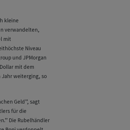
h kleine
en verwandelten,
l mit
eithöchste Niveau
igroup und JPMorgan
 Dollar mit dem
 Jahr weiterging, so
chen Geld”, sagt
ers für die
n.” Die Rubelhändler
re Boni verdoppelt,