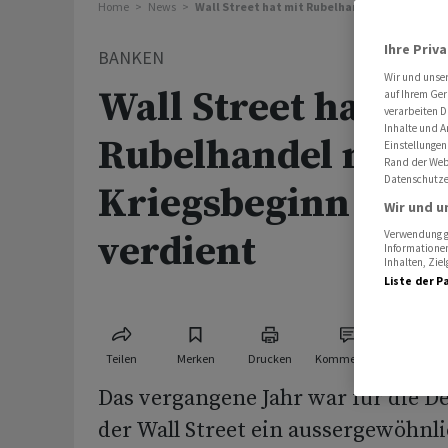
Home
News
Wall Street hat mit Rubelhandel nach Kriegs
Ihre Priv
BANKEN
Wir und unse
Wall Street hat mit
auf Ihrem Ger
verarbeiten D
Inhalte und A
Rubelhandel nach
Einstellungen
Rand der Webs
Datenschutze
Kriegsbeginn sehr
Wir und u
verdient
Verwendung ge
Informationen
Inhalten, Zi
Liste der P
Teilen
Merken
Drucken
Kommentare
Das vergangene Jahr war für die D
der Wall Street ein aussergewöhnli