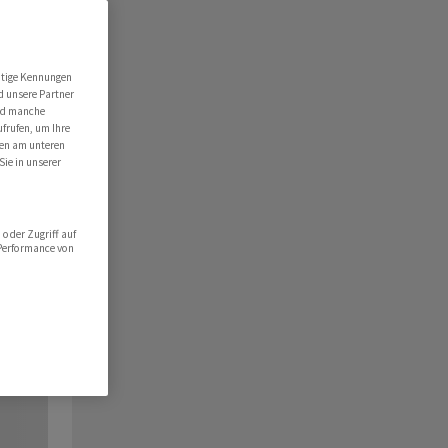
utige Kennungen
d unsere Partner
ind manche
ufrufen, um Ihre
ten am unteren
Sie in unserer
oder Zugriff auf
 Performance von