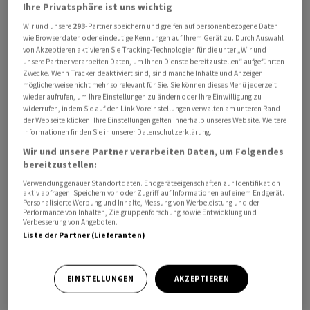
Ihre Privatsphäre ist uns wichtig
Wir und unsere
293
-Partner speichern und greifen auf personenbezogene Daten
Der Erfolg aus dem Kommissions- und
wie Browserdaten oder eindeutige Kennungen auf Ihrem Gerät zu. Durch Auswahl
Dienstleistungsgeschäft zeigte sich quasi stabil und lag
von Akzeptieren aktivieren Sie Tracking-Technologien für die unter „Wir und
unsere Partner verarbeiten Daten, um Ihnen Dienste bereitzustellen“ aufgeführten
um 0,9 Prozent unter dem Vorjahr bei 22,4 Millionen. Das
Zwecke. Wenn Tracker deaktiviert sind, sind manche Inhalte und Anzeigen
Handelsgeschäft sackte indes deutlich ab. Dort
möglicherweise nicht mehr so relevant für Sie. Sie können dieses Menü jederzeit
resultierte im Halbjahr ein Minus von 72,1 Prozent auf
wieder aufrufen, um Ihre Einstellungen zu ändern oder Ihre Einwilligung zu
widerrufen, indem Sie auf den Link Voreinstellungen verwalten am unteren Rand
noch 3,8 Millionen Franken. Insgesamt kletterte der
der Webseite klicken. Ihre Einstellungen gelten innerhalb unseres Website. Weitere
Geschäftserfolg aber um 21,1 Prozent auf 74,1 Millionen.
Informationen finden Sie in unserer Datenschutzerklärung.
Wir und unsere Partner verarbeiten Daten, um Folgendes
bereitzustellen:
Kosten und höherer Gewinn
Verwendung genauer Standortdaten. Endgeräteeigenschaften zur Identifikation
aktiv abfragen. Speichern von oder Zugriff auf Informationen auf einem Endgerät.
Gleichzeitig nahm der Geschäftsaufwand um
Personalisierte Werbung und Inhalte, Messung von Werbeleistung und der
Performance von Inhalten, Zielgruppenforschung sowie Entwicklung und
unterdurchschnittliche 4,7 Prozent auf 62,9 Millionen
Verbesserung von Angeboten.
zu. Das Kosten-Ertrags-Verhältnis verbesserte sich
Liste der Partner (Lieferanten)
dadurch auf 44,0 von 47,1 Prozent im Vorjahr und mache
die WKB damit zu einer der effizientesten Banken der
EINSTELLUNGEN
AKZEPTIEREN
Schweiz. Ein Wert unter 50 Prozent gilt in der Branche
als sehr gut.