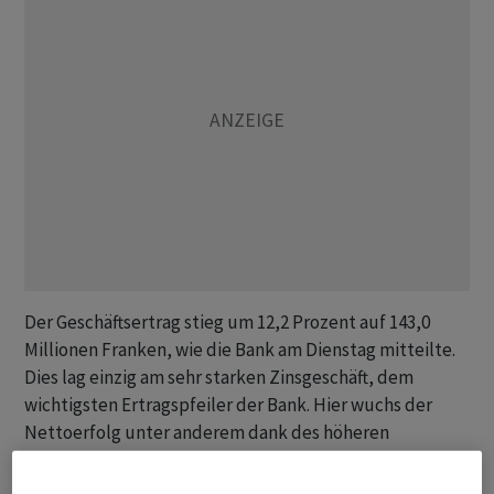
Der Geschäftsertrag stieg um 12,2 Prozent auf 143,0
Millionen Franken, wie die Bank am Dienstag mitteilte.
Dies lag einzig am sehr starken Zinsgeschäft, dem
wichtigsten Ertragspfeiler der Bank. Hier wuchs der
Nettoerfolg unter anderem dank des höheren
Zinsniveaus um deutliche 27,5 Prozent auf 113,7
Millionen Franken.