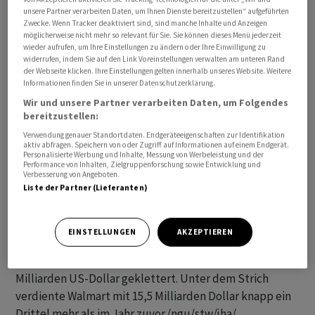
unsere Partner verarbeiten Daten, um Ihnen Dienste bereitzustellen“ aufgeführten
Wechselkursen nur ein Wachstum von drei bis vier
Zwecke. Wenn Tracker deaktiviert sind, sind manche Inhalte und Anzeigen
Prozent erreichen.
möglicherweise nicht mehr so relevant für Sie. Sie können dieses Menü jederzeit
wieder aufrufen, um Ihre Einstellungen zu ändern oder Ihre Einwilligung zu
widerrufen, indem Sie auf den Link Voreinstellungen verwalten am unteren Rand
Der US-Shopping-Riese kündigte bei der Zahlenvorlage
der Webseite klicken. Ihre Einstellungen gelten innerhalb unseres Website. Weitere
Informationen finden Sie in unserer Datenschutzerklärung.
für das abgeschlossene Geschäftsjahr in Bentonville
(US-Bundesstaat Arkansas) zudem die
Wir und unsere Partner verarbeiten Daten, um Folgendes
bereitzustellen:
milliardenschwere Übernahme des Smart-TV-
Verwendung genauer Standortdaten. Endgeräteeigenschaften zur Identifikation
Herstellers Vizio an. Für den Zukauf will Walmart-Chef
aktiv abfragen. Speichern von oder Zugriff auf Informationen auf einem Endgerät.
Doug McMillon rund 2,3 Milliarden US-Dollar in die
Personalisierte Werbung und Inhalte, Messung von Werbeleistung und der
Performance von Inhalten, Zielgruppenforschung sowie Entwicklung und
Hand nehmen. Der Manager hofft, Kunden durch Vizio
Verbesserung von Angeboten.
Liste der Partner (Lieferanten)
besser an den Walmart-Konzern binden zu können.
Wie Walmart weiter mitteilte, war der Gesamtumsatz im
EINSTELLUNGEN
AKZEPTIEREN
abgeschlossenen Geschäftsjahr (per Ende Januar)
währungsbereinigt noch um 5,5 Prozent auf gut 648
Milliarden US-Dollar geklettert. Unter dem Strich
verdiente Walmart mit 15,5 Milliarden Dollar knapp ein
Drittel mehr als im Jahr zuvor./ngu/stw/jha/