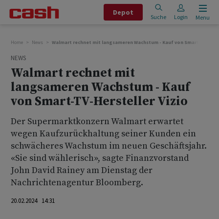
Depot
Suche
Login
Menu
Home
News
Walmart rechnet mit langsameren Wachstum - Kauf von Smart-TV-Herst
NEWS
Walmart rechnet mit
langsameren Wachstum - Kauf
von Smart-TV-Hersteller Vizio
Der Supermarktkonzern Walmart erwartet
wegen Kaufzurückhaltung seiner Kunden ein
schwächeres Wachstum im neuen Geschäftsjahr.
«Sie sind wählerisch», sagte Finanzvorstand
John David Rainey am Dienstag der
Nachrichtenagentur Bloomberg.
20.02.2024 14:31