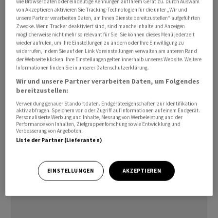
wie Browserdaten oder eindeutige Kennungen auf Ihrem Gerät zu. Durch Auswahl
Walmart ein 30 Milliarden Dollar schweres
von Akzeptieren aktivieren Sie Tracking-Technologien für die unter „Wir und
unsere Partner verarbeiten Daten, um Ihnen Dienste bereitzustellen“ aufgeführten
Aktienrückkaufprogramm. Die Aktie gab vorbörslich
Zwecke. Wenn Tracker deaktiviert sind, sind manche Inhalte und Anzeigen
nach.
möglicherweise nicht mehr so relevant für Sie. Sie können dieses Menü jederzeit
wieder aufrufen, um Ihre Einstellungen zu ändern oder Ihre Einwilligung zu
widerrufen, indem Sie auf den Link Voreinstellungen verwalten am unteren Rand
In den zwölf Monaten bis Ende Januar stieg der Umsatz
der Webseite klicken. Ihre Einstellungen gelten innerhalb unseres Website. Weitere
Informationen finden Sie in unserer Datenschutzerklärung.
des Konzerns um 4,7 Prozent auf 713,2 Milliarden Dollar
Wir und unsere Partner verarbeiten Daten, um Folgendes
(603,3 Mrd Euro). Der operative Gewinn verbesserte sich
bereitzustellen:
um 1,6 Prozent auf 29,8 Milliarden Dollar. Unterm Strich
Verwendung genauer Standortdaten. Endgeräteeigenschaften zur Identifikation
stieg der auf die Aktionäre entfallende Gewinn um 12,6
aktiv abfragen. Speichern von oder Zugriff auf Informationen auf einem Endgerät.
Personalisierte Werbung und Inhalte, Messung von Werbeleistung und der
Prozent auf 21,9 Milliarden Dollar./lew/tav/jha/
Performance von Inhalten, Zielgruppenforschung sowie Entwicklung und
Verbesserung von Angeboten.
Liste der Partner (Lieferanten)
(AWP)
EINSTELLUNGEN
AKZEPTIEREN