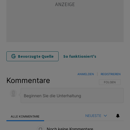
Bevorzugte Quelle
So funktioniert's
ANMELDEN
|
REGISTRIEREN
Kommentare
FOLGE DIESER U
FOLGEN
NEUESTE
ALLE KOMMENTARE
Alle Kommentare
Noch keine Kommentare