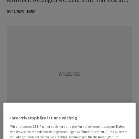
Mittwoch vollzogen werden, teilte Warteck mit.
05.07.2023 19:52
Ihre Privatsphäre ist uns wichtig
Wir und unsere
293
-Partner speichern und greifen auf personenbezogene Daten
Wie die Gesellschaft bereits im März angekündigt hatte,
wie Browserdaten oder eindeutige Kennungen auf Ihrem Gerät zu. Durch Auswahl
von Akzeptieren aktivieren Sie Tracking-Technologien für die unter „Wir und
belief sich der Marktwert der Immobilien per Ende 2022