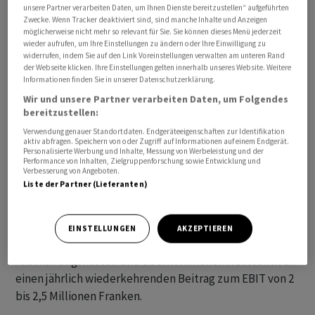
unsere Partner verarbeiten Daten, um Ihnen Dienste bereitzustellen“ aufgeführten
auf rund 29 Millionen Franken und derjenige des
Zwecke. Wenn Tracker deaktiviert sind, sind manche Inhalte und Anzeigen
Wertschriftenportfolios auf rund 63,5 Millionen. Die
möglicherweise nicht mehr so relevant für Sie. Sie können dieses Menü jederzeit
wieder aufrufen, um Ihre Einstellungen zu ändern oder Ihre Einwilligung zu
jährlichen Soll-Mieterträge steigen durch die
widerrufen, indem Sie auf den Link Voreinstellungen verwalten am unteren Rand
Akquisition des Portfolios um rund 1,1 Millionen
der Webseite klicken. Ihre Einstellungen gelten innerhalb unseres Website. Weitere
Informationen finden Sie in unserer Datenschutzerklärung.
Franken.
Wir und unsere Partner verarbeiten Daten, um Folgendes
bereitzustellen:
Laut den Angaben plant Warteck, das gekaufte
Verwendung genauer Standortdaten. Endgeräteeigenschaften zur Identifikation
Wertschriftenportfolio bald zu veräussern, um die
aktiv abfragen. Speichern von oder Zugriff auf Informationen auf einem Endgerät.
Personalisierte Werbung und Inhalte, Messung von Werbeleistung und der
Mittel in die Entwicklung
Performance von Inhalten, Zielgruppenforschung sowie Entwicklung und
Verbesserung von Angeboten.
Liste der Partner (Lieferanten)
des Immobilienportfolios zu investieren. Über die
nächsten fünf Jahre erwartet die Gesellschaft wie
ebenfalls bereits angekündigt aus der
EINSTELLUNGEN
AKZEPTIEREN
erfolgswirksamen Auflösung der Differenz zwischen
Anschaffungskosten und übernommenen Nettoaktiven
einen jährlich wiederkehrenden Beitrag zum EBIT von 2
bis 2,5 Millionen Franken.