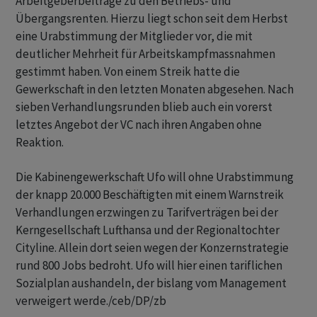
Arbeitgeberbeiträge zu den Betriebs- und
Übergangsrenten. Hierzu liegt schon seit dem Herbst
eine Urabstimmung der Mitglieder vor, die mit
deutlicher Mehrheit für Arbeitskampfmassnahmen
gestimmt haben. Von einem Streik hatte die
Gewerkschaft in den letzten Monaten abgesehen. Nach
sieben Verhandlungsrunden blieb auch ein vorerst
letztes Angebot der VC nach ihren Angaben ohne
Reaktion.
Die Kabinengewerkschaft Ufo will ohne Urabstimmung
der knapp 20.000 Beschäftigten mit einem Warnstreik
Verhandlungen erzwingen zu Tarifverträgen bei der
Kerngesellschaft Lufthansa und der Regionaltochter
Cityline. Allein dort seien wegen der Konzernstrategie
rund 800 Jobs bedroht. Ufo will hier einen tariflichen
Sozialplan aushandeln, der bislang vom Management
verweigert werde./ceb/DP/zb