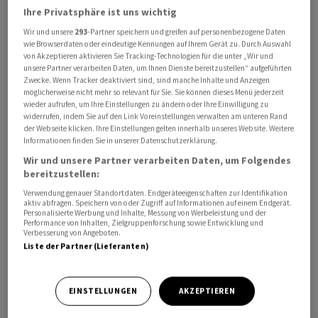
aufgefordert, ihre Kontaktdaten zu hinterlegen.
Ihre Privatsphäre ist uns wichtig
Betroffene Passagiere würden in jedem Fall automatisch
Wir und unsere
293
-Partner speichern und greifen auf personenbezogene Daten
benachrichtigt.
wie Browserdaten oder eindeutige Kennungen auf Ihrem Gerät zu. Durch Auswahl
von Akzeptieren aktivieren Sie Tracking-Technologien für die unter „Wir und
unsere Partner verarbeiten Daten, um Ihnen Dienste bereitzustellen“ aufgeführten
Grundsätzlich wollen die Crew-Gewerkschaften über
Zwecke. Wenn Tracker deaktiviert sind, sind manche Inhalte und Anzeigen
den ganzen Tag sämtliche Abflüge in Deutschland
möglicherweise nicht mehr so relevant für Sie. Sie können dieses Menü jederzeit
wieder aufrufen, um Ihre Einstellungen zu ändern oder Ihre Einwilligung zu
verhindern. Die Piloten streiken bei den Airlines
widerrufen, indem Sie auf den Link Voreinstellungen verwalten am unteren Rand
Lufthansa und Lufthansa Cargo. Die
der Webseite klicken. Ihre Einstellungen gelten innerhalb unseres Website. Weitere
Informationen finden Sie in unserer Datenschutzerklärung.
Kabinengewerkschaft Ufo hat das Personal ebenfalls bei
Wir und unsere Partner verarbeiten Daten, um Folgendes
der Lufthansa-Kerngesellschaft sowie bei der
bereitzustellen:
Regionaltochter Cityline zu einem Warnstreik
Verwendung genauer Standortdaten. Endgeräteeigenschaften zur Identifikation
aufgerufen. Neben den Drehkreuzen Frankfurt und
aktiv abfragen. Speichern von oder Zugriff auf Informationen auf einem Endgerät.
München sind damit auch die Flughäfen in Hamburg,
Personalisierte Werbung und Inhalte, Messung von Werbeleistung und der
Performance von Inhalten, Zielgruppenforschung sowie Entwicklung und
Bremen, Stuttgart, Köln, Düsseldorf, Berlin und
Verbesserung von Angeboten.
Liste der Partner (Lieferanten)
Hannover direkt betroffen.
EINSTELLUNGEN
AKZEPTIEREN