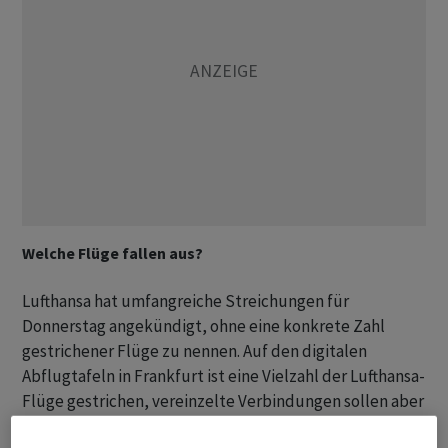
Welche Flüge fallen aus?
Lufthansa hat umfangreiche Streichungen für
Donnerstag angekündigt, ohne eine konkrete Zahl
gestrichener Flüge zu nennen. Auf den digitalen
Abflugtafeln in Frankfurt ist eine Vielzahl der Lufthansa-
Flüge gestrichen, vereinzelte Verbindungen sollen aber
offenbar angeboten werden. Die Gäste werden