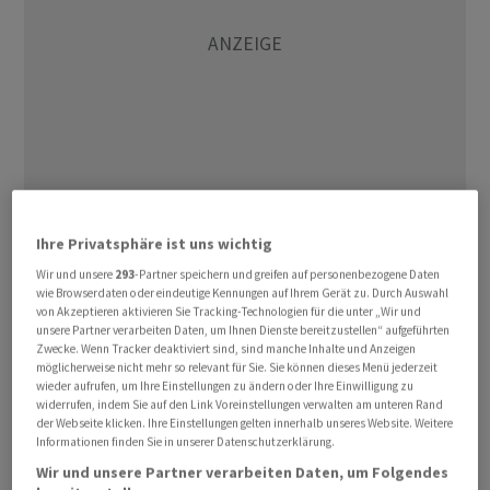
Weniger Regen - aber keine Entwarnung
Ihre Privatsphäre ist uns wichtig
Wir und unsere
293
-Partner speichern und greifen auf personenbezogene Daten
wie Browserdaten oder eindeutige Kennungen auf Ihrem Gerät zu. Durch Auswahl
Laut Deutschem Wetterdienst (DWD) sind zwar in
von Akzeptieren aktivieren Sie Tracking-Technologien für die unter „Wir und
Bayern am Mittwoch und Donnerstag weitere Schauer
unsere Partner verarbeiten Daten, um Ihnen Dienste bereitzustellen“ aufgeführten
und Gewitter zu erwarten - Starkregen sei aber nur am
Zwecke. Wenn Tracker deaktiviert sind, sind manche Inhalte und Anzeigen
möglicherweise nicht mehr so relevant für Sie. Sie können dieses Menü jederzeit
östlichen Alpenrand wahrscheinlich. Das Landratsamt
wieder aufrufen, um Ihre Einstellungen zu ändern oder Ihre Einwilligung zu
Donau-Ries warnte, trotz teils sinkender Pegelstände in
widerrufen, indem Sie auf den Link Voreinstellungen verwalten am unteren Rand
der Webseite klicken. Ihre Einstellungen gelten innerhalb unseres Website. Weitere
den Flüssen könne das Wasser auf freier Flur weiter
Informationen finden Sie in unserer Datenschutzerklärung.
steigen. Auch in Baden-Württemberg sind laut DWD am
Wir und unsere Partner verarbeiten Daten, um Folgendes
Donnerstag einzelne Schauer oder Gewitter möglich -