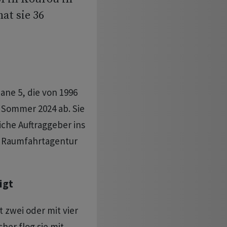
at sie 36
iane 5, die von 1996
m Sommer 2024 ab. Sie
liche Auftraggeber ins
en Raumfahrtagentur
igt
t zwei oder mit vier
her flog sie mit