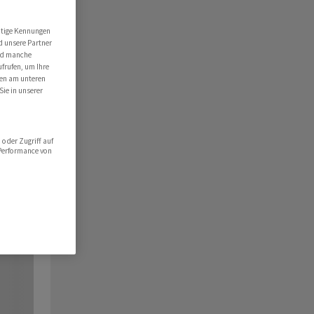
utige Kennungen
d unsere Partner
ind manche
ufrufen, um Ihre
ten am unteren
Sie in unserer
oder Zugriff auf
 Performance von