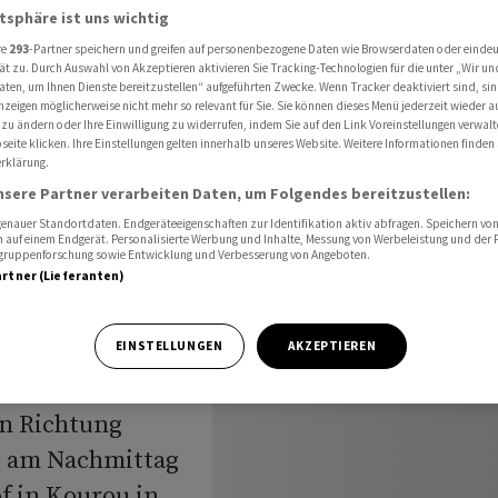
ostern ins All
atsphäre ist uns wichtig
re
293
-Partner speichern und greifen auf personenbezogene Daten wie Browserdaten oder einde
ät zu. Durch Auswahl von Akzeptieren aktivieren Sie Tracking-Technologien für die unter „Wir un
aten, um Ihnen Dienste bereitzustellen“ aufgeführten Zwecke. Wenn Tracker deaktiviert sind, s
te fliegt
nzeigen möglicherweise nicht mehr so relevant für Sie. Sie können dieses Menü jederzeit wieder a
 zu ändern oder Ihre Einwilligung zu widerrufen, indem Sie auf den Link Voreinstellungen verwal
eite klicken. Ihre Einstellungen gelten innerhalb unseres Website. Weitere Informationen finden 
tern ins
rklärung.
nsere Partner verarbeiten Daten, um Folgendes bereitzustellen:
nauer Standortdaten. Endgeräteeigenschaften zur Identifikation aktiv abfragen. Speichern von 
 auf einem Endgerät. Personalisierte Werbung und Inhalte, Messung von Werbeleistung und der
elgruppenforschung sowie Entwicklung und Verbesserung von Angeboten.
artner (Lieferanten)
EINSTELLUNGEN
AKZEPTIEREN
e 6 ist mit
rn Richtung
b am Nachmittag
 in Kourou in