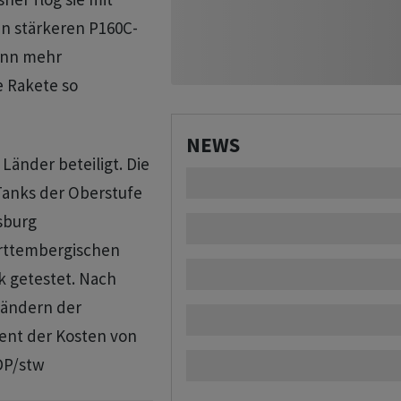
n stärkeren P160C-
ann mehr
e Rakete so
NEWS
Länder beteiligt. Die
Tanks der Oberstufe
sburg
rttembergischen
 getestet. Nach
Ländern der
ent der Kosten von
/DP/stw