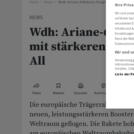
Home
News
Wdh: Ariane-6-Rakete fliegt mit stärkeren Bo
Ihre Priv
Wir und unse
NEWS
auf Ihrem Ger
verarbeiten D
Wdh: Ariane-6-Rake
Inhalte und A
Einstellungen
Rand der Webs
mit stärkeren Boos
Datenschutze
Wir und u
All
Verwendung ge
Informationen
Inhalten, Zi
Liste der P
Teilen
Merken
Drucken
Kommentare
Die europäische Trägerrakete Arian
neuen, leistungsstärkeren Booste
Weltraum geflogen. Die Rakete ho
am europäischen Weltraumbahnhof