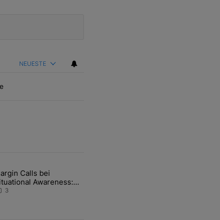
NEUESTE
e
ten Artikel der letzten 7 days.
argin Calls bei
hfrage der Zentralbanken könnte Goldpreis weiter belasten" mit 5 ko
ikel mit dem Titel "Margin Calls bei Situational Awareness: Alles übe
ituational Awareness:
lles über den Retter-
3
eal