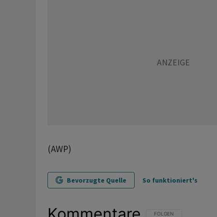
(AWP)
Bevorzugte Quelle
So funktioniert's
Kommentare
FOLGE DIESER UNTERHAL
FOLGEN