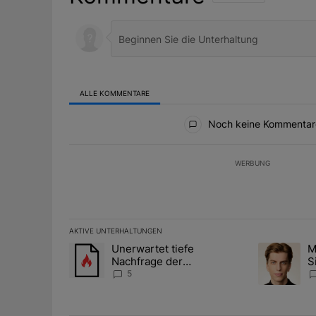
ALLE KOMMENTARE
Alle Kommentare
Noch keine Kommentar
WERBUNG
AKTIVE UNTERHALTUNGEN
Das Folgende ist eine Liste der am meisten kommentier
Unerwartet tiefe
M
Ein Trendartikel mit dem Titel "Unerwartet tiefe Nac
Ein Trendart
Nachfrage der
S
Zentralbanken könnte
A
5
Goldpreis weiter belasten
D