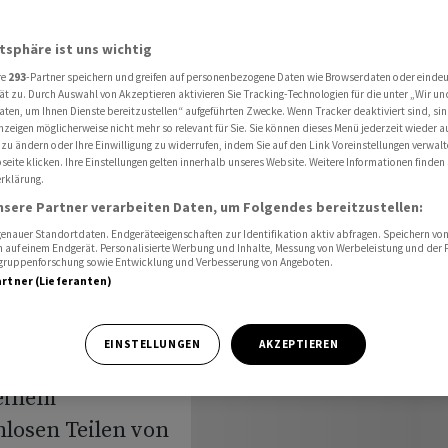
tbrettfahrer durchgreifen
atsphäre ist uns wichtig
re
293
-Partner speichern und greifen auf personenbezogene Daten wie Browserdaten oder einde
will
ät zu. Durch Auswahl von Akzeptieren aktivieren Sie Tracking-Technologien für die unter „Wir un
aten, um Ihnen Dienste bereitzustellen“ aufgeführten Zwecke. Wenn Tracker deaktiviert sind, s
nzeigen möglicherweise nicht mehr so relevant für Sie. Sie können dieses Menü jederzeit wieder a
 zu ändern oder Ihre Einwilligung zu widerrufen, indem Sie auf den Link Voreinstellungen verwal
eite klicken. Ihre Einstellungen gelten innerhalb unseres Website. Weitere Informationen finden 
rklärung.
nsere Partner verarbeiten Daten, um Folgendes bereitzustellen:
nauer Standortdaten. Endgeräteeigenschaften zur Identifikation aktiv abfragen. Speichern von 
 auf einem Endgerät. Personalisierte Werbung und Inhalte, Messung von Werbeleistung und der
elgruppenforschung sowie Entwicklung und Verbesserung von Angeboten.
artner (Lieferanten)
EINSTELLUNGEN
AKZEPTIEREN
seinem
losen Teilen von