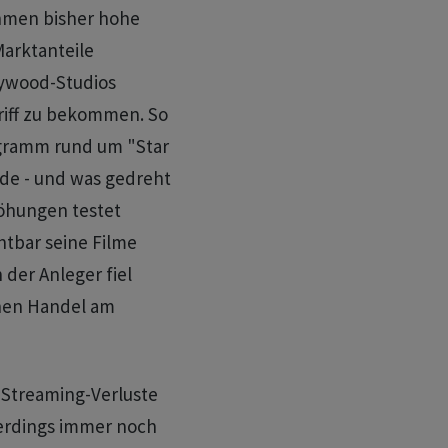
hmen bisher hohe
Marktanteile
lywood-Studios
riff zu bekommen. So
ogramm rund um "Star
de - und was gedreht
höhungen testet
htbar seine Filme
 der Anleger fiel
chen Handel am
 Streaming-Verluste
lerdings immer noch