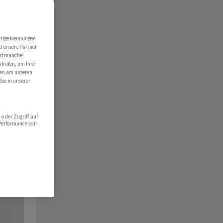
utige Kennungen
d unsere Partner
ind manche
ufrufen, um Ihre
ten am unteren
Sie in unserer
oder Zugriff auf
 Performance von