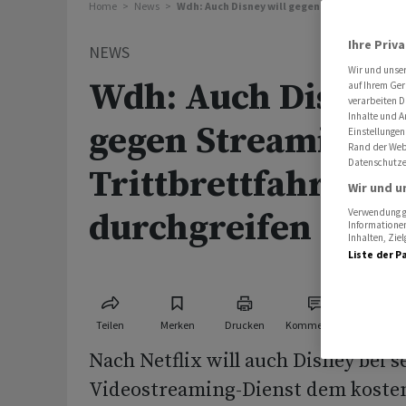
Home
News
Wdh: Auch Disney will gegen Streaming-Trit
Ihre Priv
NEWS
Wir und unse
Wdh: Auch Disney 
auf Ihrem Ger
verarbeiten D
Inhalte und A
gegen Streaming-
Einstellungen
Rand der Webs
Datenschutze
Trittbrettfahrer
Wir und u
durchgreifen
Verwendung ge
Informationen
Inhalten, Zi
Liste der P
Teilen
Merken
Drucken
Kommentare
Nach Netflix will auch Disney bei 
Videostreaming-Dienst dem kosten