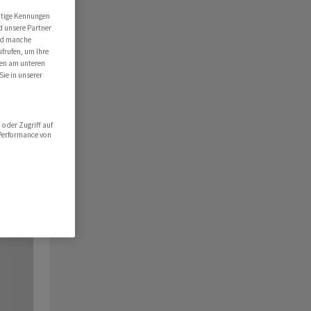
utige Kennungen
d unsere Partner
ind manche
ufrufen, um Ihre
ten am unteren
Sie in unserer
oder Zugriff auf
 Performance von