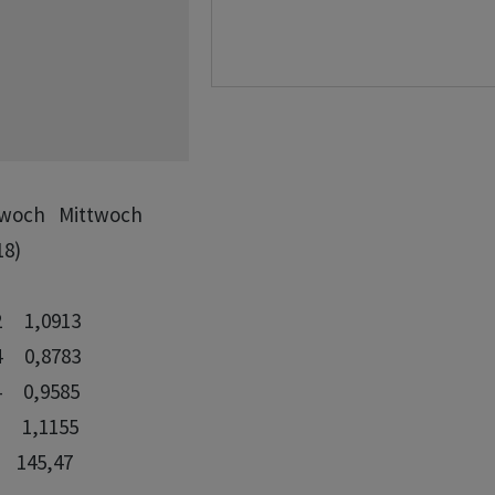
woch   Mittwoch   

18)

    1,0913

    0,8783

    0,9585

    1,1155
