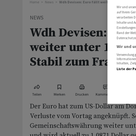
Home
News
Wdh Devisen: Euro fällt weiter unter 1,09 US
Wir und unse
auf Ihrem Ger
NEWS
verarbeiten D
Inhalte und A
Wdh Devisen: Euro 
Einstellungen
Rand der Webs
Datenschutze
weiter unter 1,09 
Wir und u
Verwendung ge
Stabil zum Franke
Informationen
Inhalten, Zi
Liste der P
Teilen
Merken
Drucken
Kommentare
Der Euro hat zum US-Dollar am Do
Verluste vom Vortag angeknüpft. S
Gemeinschaftswährung weiter unte
und wird aktuell zu 1,0871 Dollar g