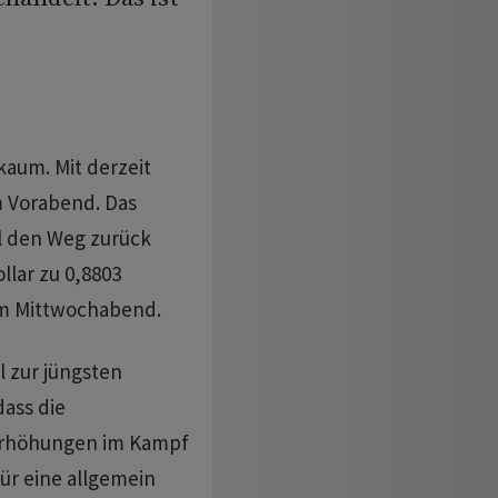
aum. Mit derzeit
m Vorabend. Das
l den Weg zurück
llar zu 0,8803
am Mittwochabend.
l zur jüngsten
dass die
serhöhungen im Kampf
für eine allgemein