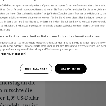
D - Stabil zum Franken
re
293
-Partner speichern und greifen auf personenbezogene Daten wie Browserdaten oder einde
ät zu. Durch Auswahl von Akzeptieren aktivieren Sie Tracking-Technologien für die unter „Wir un
aten, um Ihnen Dienste bereitzustellen“ aufgeführten Zwecke. Wenn Tracker deaktiviert sind, s
nzeigen möglicherweise nicht mehr so relevant für Sie. Sie können dieses Menü jederzeit wieder a
fällt
 zu ändern oder Ihre Einwilligung zu widerrufen, indem Sie auf den Link Voreinstellungen verwal
eite klicken. Ihre Einstellungen gelten innerhalb unseres Website. Weitere Informationen finden 
rklärung.
USD -
nsere Partner verarbeiten Daten, um Folgendes bereitzustellen:
nauer Standortdaten. Endgeräteeigenschaften zur Identifikation aktiv abfragen. Speichern von 
n
 auf einem Endgerät. Personalisierte Werbung und Inhalte, Messung von Werbeleistung und der
elgruppenforschung sowie Entwicklung und Verbesserung von Angeboten.
artner (Lieferanten)
EINSTELLUNGEN
AKZEPTIEREN
nnerstag an die
o rutschte die
r 1,09 US-Dollar
ehandelt. Das ist