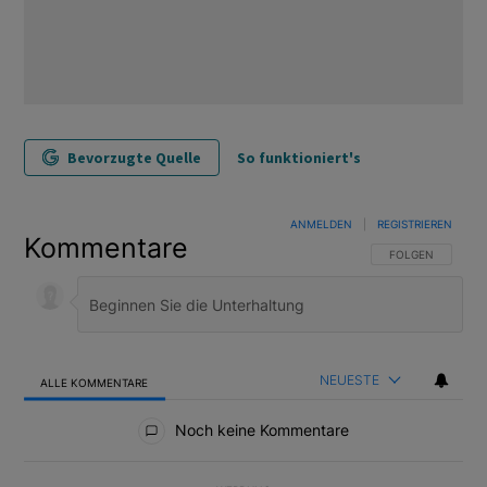
Bevorzugte Quelle
So funktioniert's
ANMELDEN
|
REGISTRIEREN
Kommentare
FOLGE DIESER U
FOLGEN
NEUESTE
ALLE KOMMENTARE
Alle Kommentare
Noch keine Kommentare