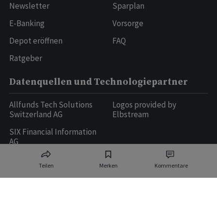
Newsletter
Sparplan
E-Banking
Vorsorge
Depot eröffnen
FAQ
Ratgeber
Datenquellen und Technologiepartner
Allfunds Tech Solutions
Logos provided by
Switzerland AG
Elbstream
SIX Financial Information
AG
Teilen
Merken
Kommentare
Ringier AG | Ringier Medien Schweiz
16
weitere Publikationen