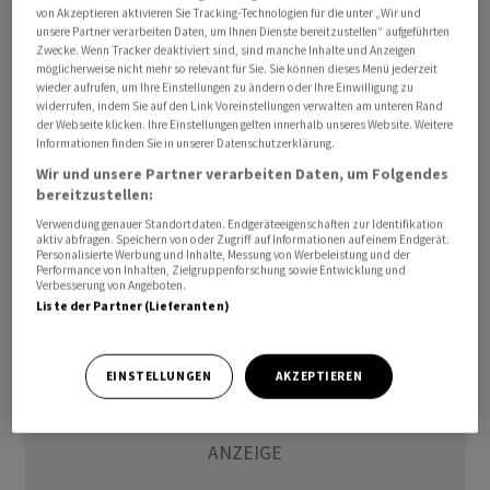
von Akzeptieren aktivieren Sie Tracking-Technologien für die unter „Wir und
unsere Partner verarbeiten Daten, um Ihnen Dienste bereitzustellen“ aufgeführten
Pakistan vermittelt im Iran-Krieg offiziell, Katar agiert
Zwecke. Wenn Tracker deaktiviert sind, sind manche Inhalte und Anzeigen
möglicherweise nicht mehr so relevant für Sie. Sie können dieses Menü jederzeit
eher im Hintergrund. Katars Ministerpräsident hatte
wieder aufrufen, um Ihre Einstellungen zu ändern oder Ihre Einwilligung zu
sich nach Informationen des US-Portals «Axios» am
widerrufen, indem Sie auf den Link Voreinstellungen verwalten am unteren Rand
der Webseite klicken. Ihre Einstellungen gelten innerhalb unseres Website. Weitere
Samstag mit US-Aussenminister Marco Rubio und dem
Informationen finden Sie in unserer Datenschutzerklärung.
Sondergesandten des Weissen Hauses, Steve Witkoff,
Wir und unsere Partner verarbeiten Daten, um Folgendes
getroffen, um eine Vereinbarung zur Beendigung des
bereitzustellen:
Kriegs zu erreichen./jot/DP/men
Verwendung genauer Standortdaten. Endgeräteeigenschaften zur Identifikation
aktiv abfragen. Speichern von oder Zugriff auf Informationen auf einem Endgerät.
Personalisierte Werbung und Inhalte, Messung von Werbeleistung und der
(AWP)
Performance von Inhalten, Zielgruppenforschung sowie Entwicklung und
Verbesserung von Angeboten.
Liste der Partner (Lieferanten)
EINSTELLUNGEN
AKZEPTIEREN