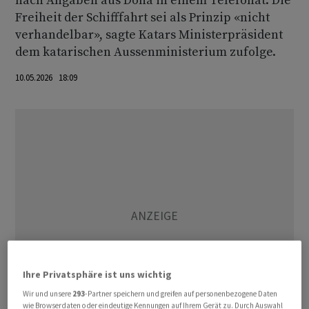
nach Angaben aus Doha in einem Telefonat. Die
Freiheit der Schifffahrt sei als Prinzip «nicht
verhandelbar», sagte Katars Ministerpräsident
dem katarischen Aussenministerium zufolge.
10.05.2026 18:09
Ihre Privatsphäre ist uns wichtig
Wir und unsere
293
-Partner speichern und greifen auf personenbezogene Daten
wie Browserdaten oder eindeutige Kennungen auf Ihrem Gerät zu. Durch Auswahl