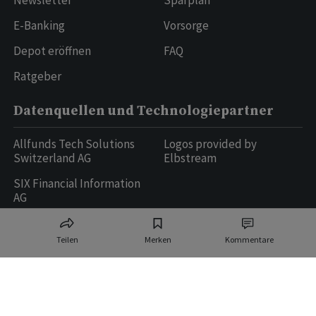
Newsletter
Sparplan
E-Banking
Vorsorge
Depot eröffnen
FAQ
Ratgeber
Datenquellen und Technologiepartner
Allfunds Tech Solutions
Logos provided by
Switzerland AG
Elbstream
SIX Financial Information
AG
Teilen
Merken
Kommentare
Ringier AG | Ringier Medien Schweiz
16
weitere Publikationen