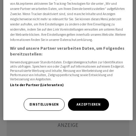
von Akzeptieren aktivieren Sie Tracking-Technologien für die unter „Wir und
Mitglied der Geschäftsleitung arbeitete.
unsere Partner verarbeiten Daten, um Ihnen Dienste bereitzustellen“ aufgeführten
Zwecke. Wenn Tracker deaktiviert sind, sind manche Inhalte und Anzeigen
möglicherweise nicht mehr so relevant für Sie. Sie können dieses Menü jederzeit
LGT Capital Partners ist ein Verwalter alternativer
wieder aufrufen, um Ihre Einstellungen zu ändern oder Ihre Einwilligung zu
Anlagen mit einem Verwaltungsvolumen von über 110
widerrufen, indem Sie auf den Link Voreinstellungen verwalten am unteren Rand
der Webseite klicken. Ihre Einstellungen gelten innerhalb unseres Website. Weitere
Milliarden US-Dollar und befindet sich im Besitz der
Informationen finden Sie in unserer Datenschutzerklärung.
Fürstenfamilie von Liechtenstein.
Wir und unsere Partner verarbeiten Daten, um Folgendes
bereitzustellen:
sta/cg/ra
Verwendung genauer Standortdaten. Endgeräteeigenschaften zur Identifikation
aktiv abfragen. Speichern von oder Zugriff auf Informationen auf einem Endgerät.
Personalisierte Werbung und Inhalte, Messung von Werbeleistung und der
(AWP)
Performance von Inhalten, Zielgruppenforschung sowie Entwicklung und
Verbesserung von Angeboten.
Liste der Partner (Lieferanten)
EINSTELLUNGEN
AKZEPTIEREN