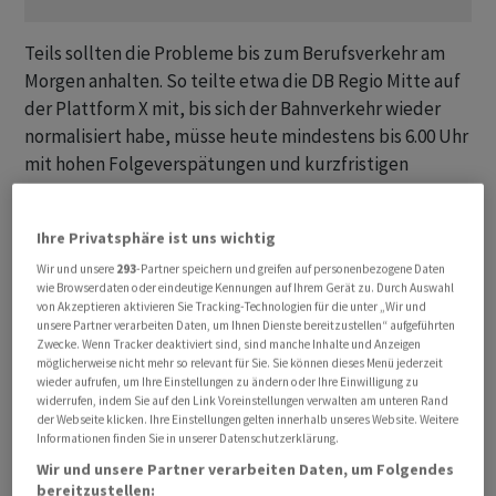
Teils sollten die Probleme bis zum Berufsverkehr am
Morgen anhalten. So teilte etwa die DB Regio Mitte auf
der Plattform X mit, bis sich der Bahnverkehr wieder
normalisiert habe, müsse heute mindestens bis 6.00 Uhr
mit hohen Folgeverspätungen und kurzfristigen
Fahrtausfällen gerechnet werden. Auf der Regionalseite
der DB für Nordrhein-Westfalen hiess es nach dem Ende
Ihre Privatsphäre ist uns wichtig
der Störung: «Bis sich der Bahnverkehr wieder
Wir und unsere
293
-Partner speichern und greifen auf personenbezogene Daten
normalisiert hat, wird es jedoch noch einige Zeit
wie Browserdaten oder eindeutige Kennungen auf Ihrem Gerät zu. Durch Auswahl
dauern.» Man solle mit hohen Verspätungen und
von Akzeptieren aktivieren Sie Tracking-Technologien für die unter „Wir und
unsere Partner verarbeiten Daten, um Ihnen Dienste bereitzustellen“ aufgeführten
Ausfällen rechnen.
Zwecke. Wenn Tracker deaktiviert sind, sind manche Inhalte und Anzeigen
möglicherweise nicht mehr so relevant für Sie. Sie können dieses Menü jederzeit
Kaum Auskünfte für Reisende
wieder aufrufen, um Ihre Einstellungen zu ändern oder Ihre Einwilligung zu
widerrufen, indem Sie auf den Link Voreinstellungen verwalten am unteren Rand
der Webseite klicken. Ihre Einstellungen gelten innerhalb unseres Website. Weitere
Viele Reisende sassen durch den Ausfall fest. Zwar
Informationen finden Sie in unserer Datenschutzerklärung.
wurden laut einem Bahnsprecher Taxi- und
Wir und unsere Partner verarbeiten Daten, um Folgendes
Hotelgutscheine ausgegeben - in Frankfurt am Main
bereitzustellen: