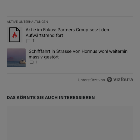
AKTIVE UNTERHALTUNGEN
Das Folgende ist eine Liste der am meisten kommentierten Artikel
Ein Trendartikel mit dem Titel "Aktie im Fokus: Partners Group se
Aktie im Fokus: Partners Group setzt den
Aufwärtstrend fort
1
Ein Trendartikel mit dem Titel "Schifffahrt in Strasse von Hormus
Schifffahrt in Strasse von Hormus wohl weiterhin
massiv gestört
1
Unterstützt von
DAS KÖNNTE SIE AUCH INTERESSIEREN