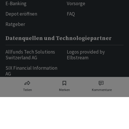
E-Banking
Vorsorge
Depot eröffnen
FAQ
Ratgeber
Datenquellen und Technologiepartner
Allfunds Tech Solutions
Logos provided by
Switzerland AG
Elbstream
SIX Financial Information
AG
Teilen
Merken
Kommentare
Ringier AG | Ringier Medien Schweiz
16
weitere Publikationen