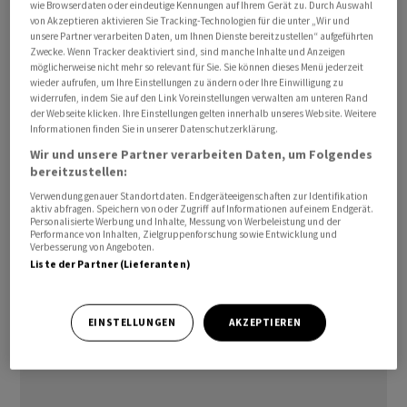
wie Browserdaten oder eindeutige Kennungen auf Ihrem Gerät zu. Durch Auswahl
Courmont bringe über 30 Jahre Erfahrung im
von Akzeptieren aktivieren Sie Tracking-Technologien für die unter „Wir und
unsere Partner verarbeiten Daten, um Ihnen Dienste bereitzustellen“ aufgeführten
Finanzwesen mit. Bei Natixis arbeitet sie seit 2016,
Zwecke. Wenn Tracker deaktiviert sind, sind manche Inhalte und Anzeigen
zuletzt war sie als Managing Director für die
möglicherweise nicht mehr so relevant für Sie. Sie können dieses Menü jederzeit
wieder aufrufen, um Ihre Einstellungen zu ändern oder Ihre Einwilligung zu
Westschweiz und Israel tätig.
widerrufen, indem Sie auf den Link Voreinstellungen verwalten am unteren Rand
der Webseite klicken. Ihre Einstellungen gelten innerhalb unseres Website. Weitere
Informationen finden Sie in unserer Datenschutzerklärung.
Derweil hat Carolin Hefele, Managing Direcor für die
deutschsprachige Schweiz und Liechtenstein, das
Wir und unsere Partner verarbeiten Daten, um Folgendes
bereitzustellen:
Unternehmen verlassen. Sie widme sich neuen
Verwendung genauer Standortdaten. Endgeräteeigenschaften zur Identifikation
beruflichen Möglichkeiten, erklärte Natixis auf Anfrage.
aktiv abfragen. Speichern von oder Zugriff auf Informationen auf einem Endgerät.
Personalisierte Werbung und Inhalte, Messung von Werbeleistung und der
Performance von Inhalten, Zielgruppenforschung sowie Entwicklung und
cg/ra
Verbesserung von Angeboten.
Liste der Partner (Lieferanten)
(AWP)
EINSTELLUNGEN
AKZEPTIEREN