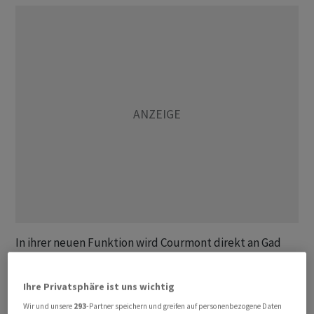
In ihrer neuen Funktion wird Courmont direkt an Gad
Amar, Head of Western Europe Distribution bei Natixis
IM, berichten. Ihre Aufgabe wird es sein, die Marke von
Ihre Privatsphäre ist uns wichtig
Natixis IM in der Schweiz weiterzuentwickeln.
Wir und unsere
293
-Partner speichern und greifen auf personenbezogene Daten