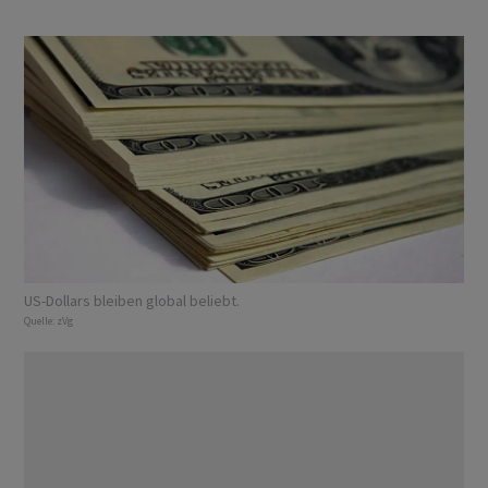
US-Dollars bleiben global beliebt.
Quelle:
zVg