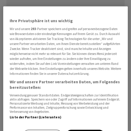
Ihre Privatsphäre ist uns wichtig
Wir und unsere
293
-Partner speichern und greifen auf personenbezogene Daten
wie Browserdaten oder eindeutige Kennungen auf Ihrem Gerät zu. Durch Auswahl
von Akzeptieren aktivieren Sie Tracking-Technologien für die unter „Wir und
unsere Partner verarbeiten Daten, um Ihnen Dienste bereitzustellen“ aufgeführten
Zwecke. Wenn Tracker deaktiviert sind, sind manche Inhalte und Anzeigen
möglicherweise nicht mehr so relevant für Sie. Sie können dieses Menü jederzeit
wieder aufrufen, um Ihre Einstellungen zu ändern oder Ihre Einwilligung zu
Zuletzt hat die US-Regierung darauf beharrt, dass die
widerrufen, indem Sie auf den Link Voreinstellungen verwalten am unteren Rand
Friedensgespräche mit dem Iran andauern. Allerdings
der Webseite klicken. Ihre Einstellungen gelten innerhalb unseres Website. Weitere
Informationen finden Sie in unserer Datenschutzerklärung.
wird von der politischen und militärischen Führung in
Wir und unsere Partner verarbeiten Daten, um Folgendes
Teheran jegliche Art von Verhandlungen mit den USA
bereitzustellen:
dementiert. Darüber hinaus stellte der Iran eigene
Verwendung genauer Standortdaten. Endgeräteeigenschaften zur Identifikation
Bedingungen, darunter die Kontrolle über die wichtige
aktiv abfragen. Speichern von oder Zugriff auf Informationen auf einem Endgerät.
Personalisierte Werbung und Inhalte, Messung von Werbeleistung und der
Handelsroute durch die Strasse von Hormus.
Performance von Inhalten, Zielgruppenforschung sowie Entwicklung und
Verbesserung von Angeboten.
Liste der Partner (Lieferanten)
Gleichzeitig drohte die US-Regierung dem Iran mit
härteren Angriffen, sollte die Führung des Landes nicht