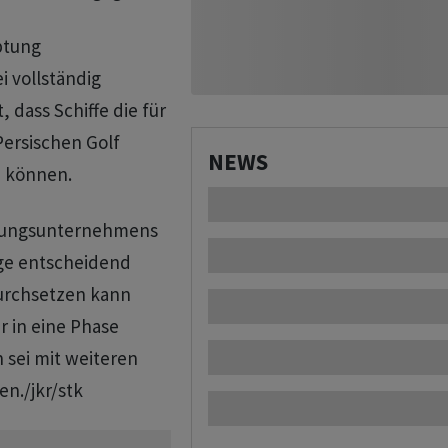
ptung
i vollständig
 dass Schiffe die für
ersischen Golf
NEWS
n können.
atungsunternehmens
ge entscheidend
durchsetzen kann
r in eine Phase
 sei mit weiteren
n./jkr/stk