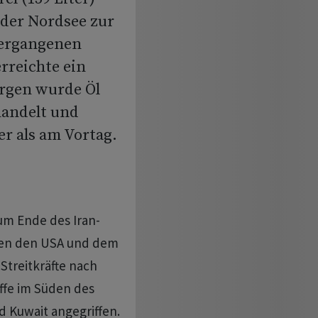
 der Nordsee zur
vergangenen
erreichte ein
orgen wurde Öl
ehandelt und
r als am Vortag.
um Ende des Iran-
chen den USA und dem
 Streitkräfte nach
ffe im Süden des
d Kuwait angegriffen.