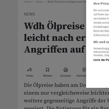
Home
News
Wdh Ölpreise steigen nur leicht nach erneute
Ihre Priv
Wir und unse
NEWS
auf Ihrem Ger
verarbeiten D
Wdh Ölpreise stei
Inhalte und A
Einstellungen
Rand der Webs
leicht nach erneut
Datenschutze
Wir und u
Angriffen auf den 
Verwendung ge
Informationen
Inhalten, Zi
Liste der P
Teilen
Merken
Drucken
Kommentare
Die Ölpreise haben am Donnerstag
einem nur vergleichsweise leichte
weitere gegenseitige Angriffe der
reagiert. Die Notierung für ein Barr