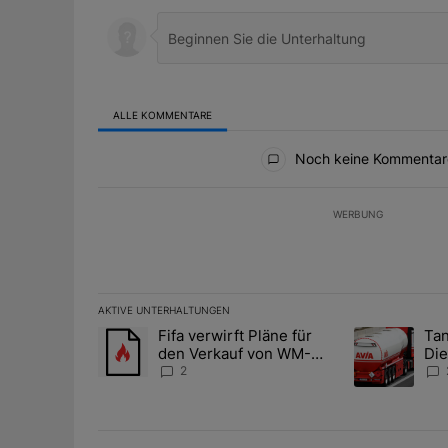
ALLE KOMMENTARE
Alle Kommentare
Noch keine Kommentar
WERBUNG
AKTIVE UNTERHALTUNGEN
Das Folgende ist eine Liste der am meisten kommentier
Fifa verwirft Pläne für
Tan
Ein Trendartikel mit dem Titel "Fifa verwirft Pläne f
Ein Trendartik
den Verkauf von WM-
Die
Anteilen
teu
2