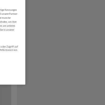
utige Kennungen
d unsere Partner
ind manche
ufrufen, um Ihre
ten am unteren
Sie in unserer
oder Zugriff auf
 Performance von