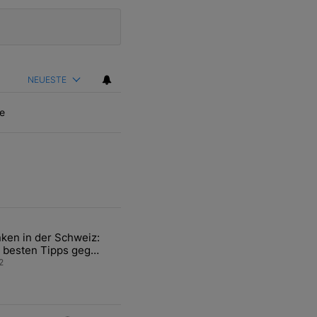
NEUESTE
e
ten Artikel der letzten 7 days.
ken in der Schweiz:
ür den Verkauf von WM-Anteilen" mit 2 kommentare.
el mit dem Titel "Tanken in der Schweiz: Die besten Tipps gegen teu
 besten Tipps gegen
ren Sprit
2