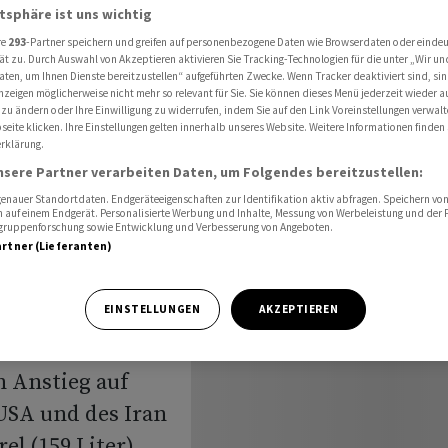
n US-Angriffen auf den Iran
atsphäre ist uns wichtig
re
293
-Partner speichern und greifen auf personenbezogene Daten wie Browserdaten oder einde
ät zu. Durch Auswahl von Akzeptieren aktivieren Sie Tracking-Technologien für die unter „Wir un
aten, um Ihnen Dienste bereitzustellen“ aufgeführten Zwecke. Wenn Tracker deaktiviert sind, s
gen nur
nzeigen möglicherweise nicht mehr so relevant für Sie. Sie können dieses Menü jederzeit wieder a
 zu ändern oder Ihre Einwilligung zu widerrufen, indem Sie auf den Link Voreinstellungen verwal
eite klicken. Ihre Einstellungen gelten innerhalb unseres Website. Weitere Informationen finden 
en US-
rklärung.
nsere Partner verarbeiten Daten, um Folgendes bereitzustellen:
Iran
nauer Standortdaten. Endgeräteeigenschaften zur Identifikation aktiv abfragen. Speichern von 
 auf einem Endgerät. Personalisierte Werbung und Inhalte, Messung von Werbeleistung und der
elgruppenforschung sowie Entwicklung und Verbesserung von Angeboten.
artner (Lieferanten)
EINSTELLUNGEN
AKZEPTIEREN
 erneut mit
n Anstieg auf
 USA und des Iran
el (159 Liter)