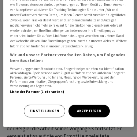
wie Browserdaten oder eindeutige Kennungen auf Ihrem Gerät zu. Durch Auswahl
definitiv, teilte Swiss Re am Mittwoch mit.
von Akzeptieren aktivieren Sie Tracking-Technologien für die unter „Wir und
unsere Partner verarbeiten Daten, um Ihnen Dienste bereitzustellen“ aufgeführten
Zwecke. Wenn Tracker deaktiviert sind, sind manche Inhalte und Anzeigen
Der 1961 geborene Belgier verfügt der Mitteilung
möglicherweise nicht mehr so relevant für Sie. Sie können dieses Menü jederzeit
zufolge über mehr als 30 Jahre Erfahrung in der
wieder aufrufen, um Ihre Einstellungen zu ändern oder Ihre Einwilligung zu
widerrufen, indem Sie auf den Link Voreinstellungen verwalten am unteren Rand
Versicherungsbranche. Seit 2017 sitzt er im
der Webseite klicken. Ihre Einstellungen gelten innerhalb unseres Website. Weitere
Verwaltungsrat von Swiss Re und ist in verschiedenen
Informationen finden Sie in unserer Datenschutzerklärung.
Führungspositionen beim Rückversicherer tätig.
Wir und unsere Partner verarbeiten Daten, um Folgendes
bereitzustellen:
Das Echo der Analysten auf die Neuigkeit ist
Verwendung genauer Standortdaten. Endgeräteeigenschaften zur Identifikation
aktiv abfragen. Speichern von oder Zugriff auf Informationen auf einem Endgerät.
grundsätzlich positiv, wenn auch nicht gerade
Personalisierte Werbung und Inhalte, Messung von Werbeleistung und der
Performance von Inhalten, Zielgruppenforschung sowie Entwicklung und
euphorisch. Die Spekulationen um einen Ermotti-
Verbesserung von Angeboten.
Nachfolger bei Swiss Re hätte nun ein Ende genommen
Liste der Partner (Lieferanten)
und die Nomination von de Vaucleroy stelle die
Kontinuität sicher, heisst es im Kommentar der ZKB.
EINSTELLUNGEN
AKZEPTIEREN
Der zuständige Analyst der Bank Vontobel hofft, dass
der Belgier die Arbeit seines Vorgängers fortsetzt. Er
verweist etwa auf die von Ermotti eingeleitete