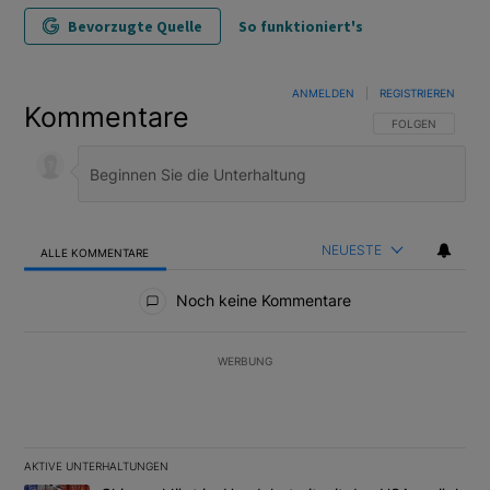
Bevorzugte Quelle
So funktioniert's
ANMELDEN
|
REGISTRIEREN
Kommentare
FOLGE DIESER U
FOLGEN
NEUESTE
ALLE KOMMENTARE
Alle Kommentare
Noch keine Kommentare
WERBUNG
AKTIVE UNTERHALTUNGEN
Das Folgende ist eine Liste der am meisten kommentierten Artikel