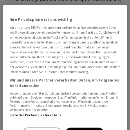
«Sentience», die «Stiftung für das Tier im Recht (TIR)
»und «Tier im Fokus (TIF)». Die «Sonntags-Zeitung»
Ihre Privatsphäre ist uns wichtig
hatte zuerst darüber berichtet.
Wir und unsere
293
-Partner speichern und greifen auf personenbezogene Daten
wie Browserdaten oder eindeutige Kennungen auf Ihrem Gerät zu. Durch Auswahl
Die Behauptung «Immer aktuell: Tierwohl» aus der
von Akzeptieren aktivieren Sie Tracking-Technologien für die unter „Wir und
Migros-Werbekampagne sei angesichts der
unsere Partner verarbeiten Daten, um Ihnen Dienste bereitzustellen“ aufgeführten
Zwecke. Wenn Tracker deaktiviert sind, sind manche Inhalte und Anzeigen
gravierenden Tierschutzprobleme der Tierwirtschaft
möglicherweise nicht mehr so relevant für Sie. Sie können dieses Menü jederzeit
«zynisch». Die Organisationen verwiesen auf
wieder aufrufen, um Ihre Einstellungen zu ändern oder Ihre Einwilligung zu
widerrufen, indem Sie auf den Link Voreinstellungen verwalten am unteren Rand
schmerzhafte Brustbeinbrüche bei Legehennen oder
der Webseite klicken. Ihre Einstellungen gelten innerhalb unseres Website. Weitere
die CO2-Betäubung von Schweinen, die zu
Informationen finden Sie in unserer Datenschutzerklärung.
Erstickungspanik führe.
Wir und unsere Partner verarbeiten Daten, um Folgendes
bereitzustellen:
Trotzdem kann die Migros die Labels «Tierwohl» oder
Verwendung genauer Standortdaten. Endgeräteeigenschaften zur Identifikation
aktiv abfragen. Speichern von oder Zugriff auf Informationen auf einem Endgerät.
«tierfreundlich» zu Werbezwecken verwenden, denn
Personalisierte Werbung und Inhalte, Messung von Werbeleistung und der
Performance von Inhalten, Zielgruppenforschung sowie Entwicklung und
diese Begriffe seien rechtlich nicht geschützt, so
Verbesserung von Angeboten.
«Werbemist». In der Beschwerde gab die
Liste der Partner (Lieferanten)
Tierschutzallianz an, der Migros deswegen «Welfare
Washing» vorzuwerfen.