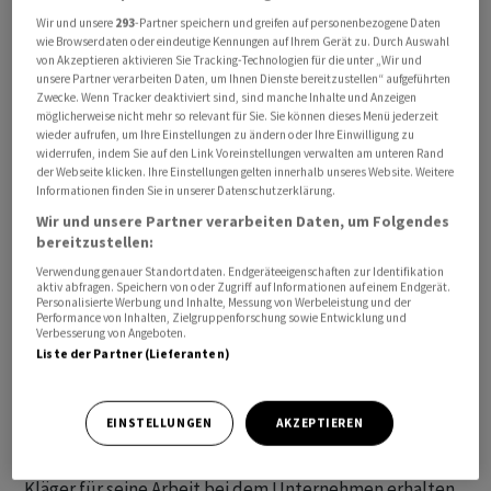
Der Mann hatte in einer komplizierten
Wir und unsere
293
-Partner speichern und greifen auf personenbezogene Daten
wie Browserdaten oder eindeutige Kennungen auf Ihrem Gerät zu. Durch Auswahl
Schachtelkonstruktion im Jahr 2006 für 25 000 Euro
von Akzeptieren aktivieren Sie Tracking-Technologien für die unter „Wir und
Firmenanteile erworben, die später in Aktien
unsere Partner verarbeiten Daten, um Ihnen Dienste bereitzustellen“ aufgeführten
Zwecke. Wenn Tracker deaktiviert sind, sind manche Inhalte und Anzeigen
umgetauscht wurden. Nach dem Börsengang ein Jahr
möglicherweise nicht mehr so relevant für Sie. Sie können dieses Menü jederzeit
später waren die Papiere drei Millionen Euro wert.
wieder aufrufen, um Ihre Einstellungen zu ändern oder Ihre Einwilligung zu
widerrufen, indem Sie auf den Link Voreinstellungen verwalten am unteren Rand
der Webseite klicken. Ihre Einstellungen gelten innerhalb unseres Website. Weitere
«Der Börsengang war exorbitant erfolgreich», sagte
Informationen finden Sie in unserer Datenschutzerklärung.
BFH-Vizepräsident Meinhard Wittwer bei der
Wir und unsere Partner verarbeiten Daten, um Folgendes
Jahrespressekonferenz des Gerichts. Um welches
bereitzustellen:
Unternehmen es sich handelte, machte der
Verwendung genauer Standortdaten. Endgeräteeigenschaften zur Identifikation
aktiv abfragen. Speichern von oder Zugriff auf Informationen auf einem Endgerät.
Bundesfinanzhof nicht publik. Das Finanzamt
Personalisierte Werbung und Inhalte, Messung von Werbeleistung und der
Performance von Inhalten, Zielgruppenforschung sowie Entwicklung und
betrachtete den Gewinn von 2,975 Millionen Euro als
Verbesserung von Angeboten.
Arbeitslohn und wollte diesen dementsprechend
Liste der Partner (Lieferanten)
besteuern.
EINSTELLUNGEN
AKZEPTIEREN
Der BFH folgte dem nicht. Laut Urteil war der Gewinn
aus der Firmenbeteiligung kein Einkommen, das der
Kläger für seine Arbeit bei dem Unternehmen erhalten