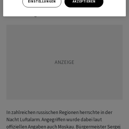
EINSTELLUNGEN
AKZEPTIEREN
Michail Jewrajew bestätigte zwar den Beschuss, machte
aber keine Angaben zu Schäden.
In zahlreichen russischen Regionen herrschte in der
Nacht Luftalarm. Angegriffen wurde dabei laut
offiziellen Angaben auch Moskau. Bürgermeister Sergej