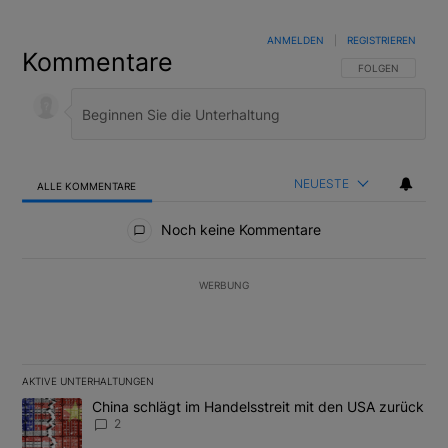
ANMELDEN
|
REGISTRIEREN
Kommentare
FOLGE DIESER U
FOLGEN
NEUESTE
ALLE KOMMENTARE
Alle Kommentare
Noch keine Kommentare
WERBUNG
AKTIVE UNTERHALTUNGEN
Das Folgende ist eine Liste der am meisten kommentierten Artikel
Ein Trendartikel mit dem Titel "China schlägt im Handelsstreit m
China schlägt im Handelsstreit mit den USA zurück
2