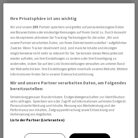
Ihre Privatsphäre ist uns wichtig
Nach Angaben Sljussars wurden in Rostow mehrere
Wir und unsere
293
-Partner speichern und greifen auf personenbezogene Daten
private Wohnhäuser und ein Lkw beschädigt. In einem
wie Browserdaten oder eindeutige Kennungen auf Ihrem Gerät zu. Durch Auswahl
Verwaltungsgebäude sei ein Brand ausgebrochen.
von Akzeptieren aktivieren Sie Tracking-Technologien für die unter „Wir und
unsere Partner verarbeiten Daten, um Ihnen Dienste bereitzustellen“ aufgeführten
Ukrainische Telegram-Kanäle veröffentlichten derweil
Zwecke. Wenn Tracker deaktiviert sind, sind manche Inhalte und Anzeigen
zahlreiche Videos aus der Stadt, die schwere Brände
möglicherweise nicht mehr so relevant für Sie. Sie können dieses Menü jederzeit
wieder aufrufen, um Ihre Einstellungen zu ändern oder Ihre Einwilligung zu
zeigen, die demnach bis in den Morgen anhielten. Bei
widerrufen, indem Sie auf den Link Voreinstellungen verwalten am unteren Rand
einem der getroffenen Objekte soll es sich um einen
der Webseite klicken. Ihre Einstellungen gelten innerhalb unseres Website. Weitere
Informationen finden Sie in unserer Datenschutzerklärung.
Rüstungskonzern handeln. Unabhängig konnten diese
Wir und unsere Partner verarbeiten Daten, um Folgendes
Berichte zunächst nicht bestätigt werden.
bereitzustellen:
Verwendung genauer Standortdaten. Endgeräteeigenschaften zur Identifikation
Aus der knapp 300 Kilometer nordöstlich von Moskau
aktiv abfragen. Speichern von oder Zugriff auf Informationen auf einem Endgerät.
Personalisierte Werbung und Inhalte, Messung von Werbeleistung und der
gelegenen Stadt Jaroslawl wurden ebenfalls Einschläge
Performance von Inhalten, Zielgruppenforschung sowie Entwicklung und
gemeldet. Nach Angaben des Internetportals «Astra»
Verbesserung von Angeboten.
Liste der Partner (Lieferanten)
war einmal mehr die dortige Raffinerie im Fokus der
Attacken. Auf im Internet verbreiteten Videos und
Bildern sind schwere Brände zu sehen. Gouverneur