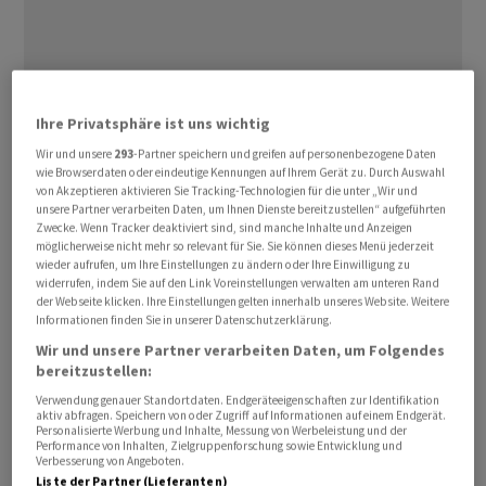
Ihre Privatsphäre ist uns wichtig
Wir und unsere
293
-Partner speichern und greifen auf personenbezogene Daten
wie Browserdaten oder eindeutige Kennungen auf Ihrem Gerät zu. Durch Auswahl
von Akzeptieren aktivieren Sie Tracking-Technologien für die unter „Wir und
unsere Partner verarbeiten Daten, um Ihnen Dienste bereitzustellen“ aufgeführten
Zwecke. Wenn Tracker deaktiviert sind, sind manche Inhalte und Anzeigen
möglicherweise nicht mehr so relevant für Sie. Sie können dieses Menü jederzeit
wieder aufrufen, um Ihre Einstellungen zu ändern oder Ihre Einwilligung zu
widerrufen, indem Sie auf den Link Voreinstellungen verwalten am unteren Rand
der Webseite klicken. Ihre Einstellungen gelten innerhalb unseres Website. Weitere
Analyst Tim Ritschar vom Broker Activtrades sah indes
Informationen finden Sie in unserer Datenschutzerklärung.
«den alles entscheidenden Durchbruch» geschafft. Der
Wir und unsere Partner verarbeiten Daten, um Folgendes
Dax habe am Vortag dank eines moderaten Plus
bereitzustellen:
oberhalb der «magischen Schallmauer» von 25.000
Verwendung genauer Standortdaten. Endgeräteeigenschaften zur Identifikation
Punkten geschlossen. Trotz aller chronisch negativen
aktiv abfragen. Speichern von oder Zugriff auf Informationen auf einem Endgerät.
Personalisierte Werbung und Inhalte, Messung von Werbeleistung und der
Nachrichten zur deutschen Wirtschaft setzten die
Performance von Inhalten, Zielgruppenforschung sowie Entwicklung und
Verbesserung von Angeboten.
Investoren auf eine bessere Zukunft.
Liste der Partner (Lieferanten)