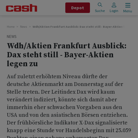
Depot
Suche
Login
Menu
Home
News
Wdh/Aktien Frankfurt Ausblick: Dax steht still - Bayer-Aktien legen zu
NEWS
Wdh/Aktien Frankfurt Ausblick:
Dax steht still - Bayer-Aktien
legen zu
Auf zuletzt erhöhtem Niveau dürfte der
deutsche Aktienmarkt am Donnerstag auf der
Stelle treten. Der Leitindex Dax wird kaum
verändert indiziert, könnte sich damit aber
immerhin eher schwachen Vorgaben aus den
USA und von den asiatischen Börsen entziehen.
Der frühbörsliche Indikator X-Dax signalisierte
knapp eine Stunde vor Handelsbeginn mit 25.059