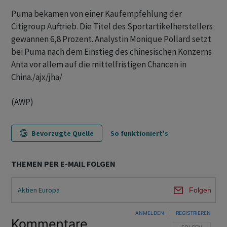
Puma bekamen von einer Kaufempfehlung der
Citigroup Auftrieb. Die Titel des Sportartikelherstellers
gewannen 6,8 Prozent. Analystin Monique Pollard setzt
bei Puma nach dem Einstieg des chinesischen Konzerns
Anta vor allem auf die mittelfristigen Chancen in
China./ajx/jha/
(AWP)
Bevorzugte Quelle
So funktioniert's
THEMEN PER E-MAIL FOLGEN
Aktien Europa
Folgen
ANMELDEN
|
REGISTRIEREN
Kommentare
FOLGE DIESER U
FOLGEN