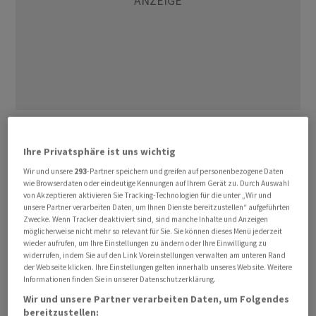
Der Dax nahm wieder Kurs auf die runde Marke von
25.000 Zählern und legte gegen Mittag um 0,69 Prozent
Ihre Privatsphäre ist uns wichtig
auf 24.967 Punkte zu. Der MDax mit den mittelgrossen
Wir und unsere
293
-Partner speichern und greifen auf personenbezogene Daten
Börsenunternehmen zog um 0,52 Prozent auf 32.907
wie Browserdaten oder eindeutige Kennungen auf Ihrem Gerät zu. Durch Auswahl
von Akzeptieren aktivieren Sie Tracking-Technologien für die unter „Wir und
Punkte an. Für den Eurozonen-Leitindex EuroStoxx 50
unsere Partner verarbeiten Daten, um Ihnen Dienste bereitzustellen“ aufgeführten
ging es um 0,5 Prozent nach oben.
Zwecke. Wenn Tracker deaktiviert sind, sind manche Inhalte und Anzeigen
möglicherweise nicht mehr so relevant für Sie. Sie können dieses Menü jederzeit
wieder aufrufen, um Ihre Einstellungen zu ändern oder Ihre Einwilligung zu
Unter Druck stehen am Donnerstag auch hierzulande
widerrufen, indem Sie auf den Link Voreinstellungen verwalten am unteren Rand
der Webseite klicken. Ihre Einstellungen gelten innerhalb unseres Website. Weitere
Halbleiterwerte nach der jüngsten, vom KI-Sektor
Informationen finden Sie in unserer Datenschutzerklärung.
getriebenen Rally. Infineon-Aktien etwa verloren am
Wir und unsere Partner verarbeiten Daten, um Folgendes
Dax-Ende mehr als 4 Prozent. Sie sind mit einem Plus
bereitzustellen: