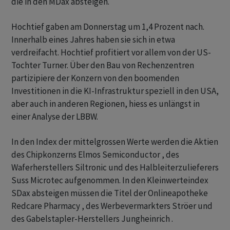
die in den MDax absteigen.
Hochtief gaben am Donnerstag um 1,4 Prozent nach.
Innerhalb eines Jahres haben sie sich in etwa
verdreifacht. Hochtief profitiert vor allem von der US-
Tochter Turner. Über den Bau von Rechenzentren
partizipiere der Konzern von den boomenden
Investitionen in die KI-Infrastruktur speziell in den USA,
aber auch in anderen Regionen, hiess es unlängst in
einer Analyse der LBBW.
In den Index der mittelgrossen Werte werden die Aktien
des Chipkonzerns Elmos Semiconductor , des
Waferherstellers Siltronic und des Halbleiterzulieferers
Suss Microtec aufgenommen. In den Kleinwerteindex
SDax absteigen müssen die Titel der Onlineapotheke
Redcare Pharmacy , des Werbevermarkters Ströer und
des Gabelstapler-Herstellers Jungheinrich .