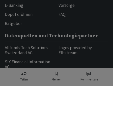
E-Banking
Vorsorge
Depot eröffnen
FAQ
Ratgeber
Datenquellen und Technologiepartner
Allfunds Tech Solutions
Logos provided by
Switzerland AG
Elbstream
SIX Financial Information
AG
Teilen
Merken
Kommentare
Ringier AG | Ringier Medien Schweiz
16
weitere Publikationen