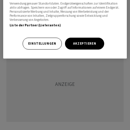
Verwendung genauer Standortdaten. Endgeräteeigenschaften zur Identifikation
Einkaufsmanagerindex für den Dienstleistungssektor
aktiv abfragen. Speichern von oder Zugriff auf Informationen auf einem Endgerät.
Personalisierte Werbung und Inhalte, Messung von Werbeleistung und der
und der monatliche Arbeitsmarktbericht der US-
Performance von Inhalten, Zielgruppenforschung sowie Entwicklung und
Verbesserung von Angeboten.
Regierung auf der Agenda. Vor allem letzterer gilt als
Liste der Partner (Lieferanten)
wichtiger Faktor für die Geldpolitik der US-
Währungshüter.
EINSTELLUNGEN
AKZEPTIEREN