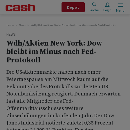
Depot
Suche
Login
Menu
Home
News
Wdh/Aktien New York: Dow bleibt im Minus nach Fed-Protokoll
NEWS
Wdh/Aktien New York: Dow
bleibt im Minus nach Fed-
Protokoll
Die US-Aktienmärkte haben nach einer
Feiertagspause am Mittwoch kaum auf die
Bekanntgabe des Protokolls zur letzten US-
Notenbanksitzung reagiert. Demnach erwarten
fast alle Mitglieder des Fed-
Offenmarktausschusses weitere
Zinserhöhungen im laufenden Jahr. Der Dow
Jones Industrial notierte zuletzt 0,35 Prozent