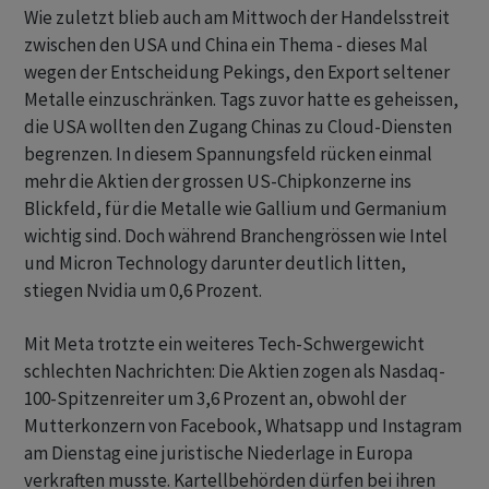
Wie zuletzt blieb auch am Mittwoch der Handelsstreit
zwischen den USA und China ein Thema - dieses Mal
wegen der Entscheidung Pekings, den Export seltener
Metalle einzuschränken. Tags zuvor hatte es geheissen,
die USA wollten den Zugang Chinas zu Cloud-Diensten
begrenzen. In diesem Spannungsfeld rücken einmal
mehr die Aktien der grossen US-Chipkonzerne ins
Blickfeld, für die Metalle wie Gallium und Germanium
wichtig sind. Doch während Branchengrössen wie Intel
und Micron Technology darunter deutlich litten,
stiegen Nvidia um 0,6 Prozent.
Mit Meta trotzte ein weiteres Tech-Schwergewicht
schlechten Nachrichten: Die Aktien zogen als Nasdaq-
100-Spitzenreiter um 3,6 Prozent an, obwohl der
Mutterkonzern von Facebook, Whatsapp und Instagram
am Dienstag eine juristische Niederlage in Europa
verkraften musste. Kartellbehörden dürfen bei ihren