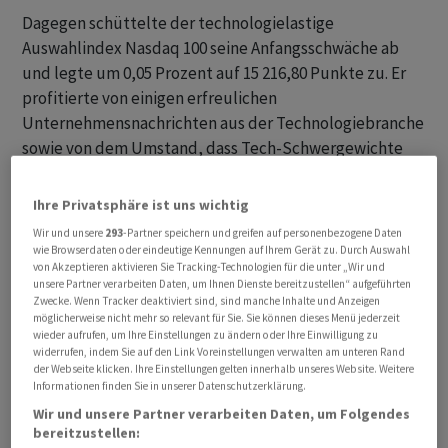
Dagegen schüttelte der technologielastige
Auswahlindex Nasdaq 100 seine Anfangsschwäche ab
und legte um 0,05 Prozent auf 15 216,80 Punkte zu. Er
profitierte von einigen erfreulichen
Unternehmensnachrichten aus der Technologiebranche
sowie von dem Umstand, dass Tech-Schwergewichte
wie Meta und Nvidia Negativ-Schlagzeilen trotzten.
Ihre Privatsphäre ist uns wichtig
Am Dienstag hatte wegen des US-Nationalfeiertags
Wir und unsere
293
-Partner speichern und greifen auf personenbezogene Daten
"Independence Day" kein Börsenhandel in den USA
wie Browserdaten oder eindeutige Kennungen auf Ihrem Gerät zu. Durch Auswahl
von Akzeptieren aktivieren Sie Tracking-Technologien für die unter „Wir und
stattgefunden. Im verkürzten Handel zu Wochenbeginn
unsere Partner verarbeiten Daten, um Ihnen Dienste bereitzustellen“ aufgeführten
waren die Indizes mit minimalen Gewinnen in die zweite
Zwecke. Wenn Tracker deaktiviert sind, sind manche Inhalte und Anzeigen
möglicherweise nicht mehr so relevant für Sie. Sie können dieses Menü jederzeit
Jahreshälfte gestartet, nachdem das erste Halbjahr
wieder aufrufen, um Ihre Einstellungen zu ändern oder Ihre Einwilligung zu
teils spektakulär zu Ende gegangen war - unter
widerrufen, indem Sie auf den Link Voreinstellungen verwalten am unteren Rand
anderem mit einem rekordhohen Kursanstieg des
der Webseite klicken. Ihre Einstellungen gelten innerhalb unseres Website. Weitere
Informationen finden Sie in unserer Datenschutzerklärung.
Nasdaq 100.
Wir und unsere Partner verarbeiten Daten, um Folgendes
bereitzustellen:
Im weiteren Wochenverlauf stehen noch der ISM-