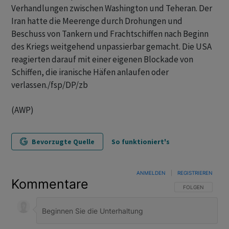
Verhandlungen zwischen Washington und Teheran. Der
Iran hatte die Meerenge durch Drohungen und
Beschuss von Tankern und Frachtschiffen nach Beginn
des Kriegs weitgehend unpassierbar gemacht. Die USA
reagierten darauf mit einer eigenen Blockade von
Schiffen, die iranische Häfen anlaufen oder
verlassen./fsp/DP/zb
(AWP)
Bevorzugte Quelle
So funktioniert's
ANMELDEN
|
REGISTRIEREN
Kommentare
FOLGE DIESER U
FOLGEN