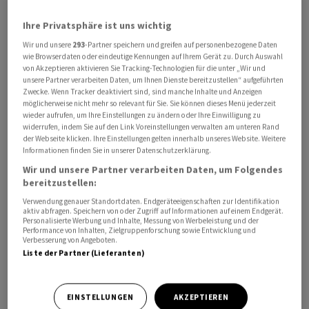
«Ich habe diesen Punkt heute angesprochen. Ich habe
Ihre Privatsphäre ist uns wichtig
viel Zustimmung erhalten, (...) aber wir haben heute
Wir und unsere
293
-Partner speichern und greifen auf personenbezogene Daten
keine Ankündigung für Sie», fuhr Rubio fort.
wie Browserdaten oder eindeutige Kennungen auf Ihrem Gerät zu. Durch Auswahl
von Akzeptieren aktivieren Sie Tracking-Technologien für die unter „Wir und
unsere Partner verarbeiten Daten, um Ihnen Dienste bereitzustellen“ aufgeführten
Der US-Aussenminister verwies darauf, dass ein
Zwecke. Wenn Tracker deaktiviert sind, sind manche Inhalte und Anzeigen
internationales Bündnis unter der Führung Frankreichs
möglicherweise nicht mehr so relevant für Sie. Sie können dieses Menü jederzeit
wieder aufrufen, um Ihre Einstellungen zu ändern oder Ihre Einwilligung zu
und Grossbritanniens bereits eine mögliche
widerrufen, indem Sie auf den Link Voreinstellungen verwalten am unteren Rand
Marinemission nach einem Ende der Kampfhandlungen
der Webseite klicken. Ihre Einstellungen gelten innerhalb unseres Website. Weitere
vorbereitet. Zugleich betonter er: «Aber wir brauchen
Informationen finden Sie in unserer Datenschutzerklärung.
einen Plan B für den Fall, dass jemand schiesst - wie
Wir und unsere Partner verarbeiten Daten, um Folgendes
bereitzustellen:
öffnet man dann die Meerenge wieder?» Er wisse nicht,
Verwendung genauer Standortdaten. Endgeräteeigenschaften zur Identifikation
ob das unbedingt eine Nato-Mission sein müsse, «aber
aktiv abfragen. Speichern von oder Zugriff auf Informationen auf einem Endgerät.
es wären sicherlich Nato-Länder, die dazu beitragen
Personalisierte Werbung und Inhalte, Messung von Werbeleistung und der
Performance von Inhalten, Zielgruppenforschung sowie Entwicklung und
können».
Verbesserung von Angeboten.
Liste der Partner (Lieferanten)
Rubio hob dabei hervor, dass die USA nicht auf Hilfe von
Verbündeten angewiesen seien: «Die Vereinigten
EINSTELLUNGEN
AKZEPTIEREN
Staaten könnten es tun, aber es gibt Länder, die