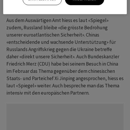
Russland als «grösste Bedrohung»
Aus dem Auswärtigen Amt hiess es laut «Spiegel»
zudem, Russland bleibe «die grösste Bedrohung
unserer euroatlantischen Sicherheit». Chinas
«entscheidende und wachsende Unterstützung» für
Russlands Angriffskrieg gegen die Ukraine betreffe
daher «direkt unsere Sicherheit». Auch Bundeskanzler
Friedrich Merz (CDU) habe bei seinem Besuch in China
im Februar das Thema gegenüber dem chinesischen
Staats- und Parteichef Xi Jinping angesprochen, hiess es
laut «Spiegel» weiter. Auch bespreche man das Thema
intensiv mit den europäischen Partnern.