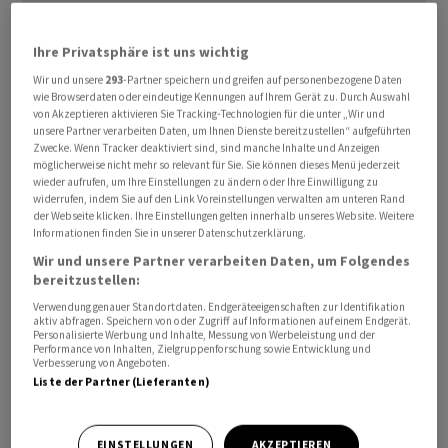
Ihre Privatsphäre ist uns wichtig
Die Bundesregierung habe Berichte, wonach in China
Wir und unsere
293
-Partner speichern und greifen auf personenbezogene Daten
russische Soldaten ausgebildet würden, «mit grosser
wie Browserdaten oder eindeutige Kennungen auf Ihrem Gerät zu. Durch Auswahl
von Akzeptieren aktivieren Sie Tracking-Technologien für die unter „Wir und
Besorgnis» gelesen, sagte Wadephul. Europa sei
unsere Partner verarbeiten Daten, um Ihnen Dienste bereitzustellen“ aufgeführten
selbstverständlich bereit, seine Kerninteressen zu
Zwecke. Wenn Tracker deaktiviert sind, sind manche Inhalte und Anzeigen
möglicherweise nicht mehr so relevant für Sie. Sie können dieses Menü jederzeit
verteidigen. «Dieser Krieg muss zu einem Ende gebracht
wieder aufrufen, um Ihre Einstellungen zu ändern oder Ihre Einwilligung zu
werden und es darf wirklich keine einzige Massnahme
widerrufen, indem Sie auf den Link Voreinstellungen verwalten am unteren Rand
der Webseite klicken. Ihre Einstellungen gelten innerhalb unseres Website. Weitere
auch von aussen geben, um diesen Krieg fortzuführen»,
Informationen finden Sie in unserer Datenschutzerklärung.
sagte er mit Blick auf den russischen Angriffskrieg in der
Wir und unsere Partner verarbeiten Daten, um Folgendes
Ukraine.
bereitzustellen:
Verwendung genauer Standortdaten. Endgeräteeigenschaften zur Identifikation
Man habe mit dem chinesischen Botschafter «intensiv,
aktiv abfragen. Speichern von oder Zugriff auf Informationen auf einem Endgerät.
Personalisierte Werbung und Inhalte, Messung von Werbeleistung und der
aber auch sehr offen» gesprochen, fügte Wadephul
Performance von Inhalten, Zielgruppenforschung sowie Entwicklung und
Verbesserung von Angeboten.
hinzu. «Wir werden auch weiter mit der chinesischen
Liste der Partner (Lieferanten)
Seite im Gespräch bleiben müssen, weil wir
Unklarheiten dort nicht akzeptieren können.»
EINSTELLUNGEN
AKZEPTIEREN