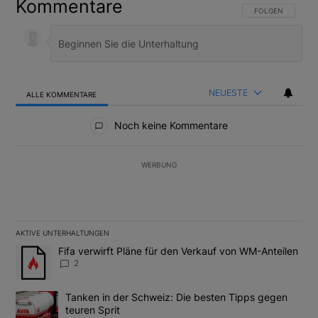
Kommentare
FOLGE DIESER U
FOLGEN
NEUESTE
ALLE KOMMENTARE
Alle Kommentare
Noch keine Kommentare
WERBUNG
AKTIVE UNTERHALTUNGEN
Das Folgende ist eine Liste der am meisten kommentierten Artikel
Ein Trendartikel mit dem Titel "Fifa verwirft Pläne für den Verk
Fifa verwirft Pläne für den Verkauf von WM-Anteilen
2
Ein Trendartikel mit dem Titel "Tanken in der Schweiz: Die best
Tanken in der Schweiz: Die besten Tipps gegen
teuren Sprit