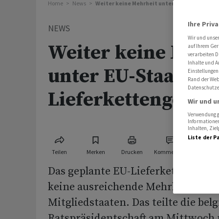
Home
News
Weiter keine Mehrheit unter EU-Staaten für
Ihre Priv
NEWS
Wir und unse
Weiter keine Mehr
auf Ihrem Ger
verarbeiten D
Inhalte und A
unter EU-Staaten f
Einstellungen
Rand der Webs
Datenschutze
Lieferkettengesetz
Wir und u
Verwendung ge
Informationen
Inhalten, Zi
Liste der P
Teilen
Merken
Drucken
Kommentare
Das geplante EU-Lieferkettengeset
keine ausreichende Mehrheit unte
Mitgliedstaaten. Das teilte die bel
Ratspräsidentschaft am Mittwoch 