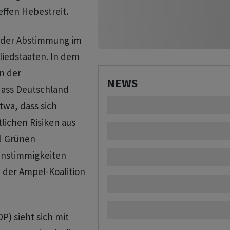
effen Hebestreit.
i der Abstimmung im
liedstaaten. In dem
n der
NEWS
dass Deutschland
twa, dass sich
lichen Risiken aus
nd Grünen
Unstimmigkeiten
 der Ampel-Koalition
) sieht sich mit