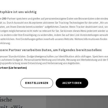
 Lieferkettengesetz
atsphäre ist uns wichtig
re
293
-Partner speichern und greifen auf personenbezogene Daten wie Browserdaten oder einde
heit
ät zu. Durch Auswahl von Akzeptieren aktivieren Sie Tracking-Technologien für die unter „Wir un
aten, um Ihnen Dienste bereitzustellen“ aufgeführten Zwecke. Wenn Tracker deaktiviert sind, s
nzeigen möglicherweise nicht mehr so relevant für Sie. Sie können dieses Menü jederzeit wieder a
ür
 zu ändern oder Ihre Einwilligung zu widerrufen, indem Sie auf den Link Voreinstellungen verwal
eite klicken. Ihre Einstellungen gelten innerhalb unseres Website. Weitere Informationen finden 
rklärung.
nsere Partner verarbeiten Daten, um Folgendes bereitzustellen:
nauer Standortdaten. Endgeräteeigenschaften zur Identifikation aktiv abfragen. Speichern von 
 auf einem Endgerät. Personalisierte Werbung und Inhalte, Messung von Werbeleistung und der
elgruppenforschung sowie Entwicklung und Verbesserung von Angeboten.
artner (Lieferanten)
z findet weiter
EINSTELLUNGEN
AKZEPTIEREN
r den
gische
mit. «Wir