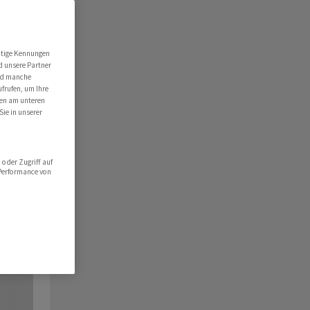
utige Kennungen
d unsere Partner
ind manche
ufrufen, um Ihre
ten am unteren
Sie in unserer
oder Zugriff auf
 Performance von