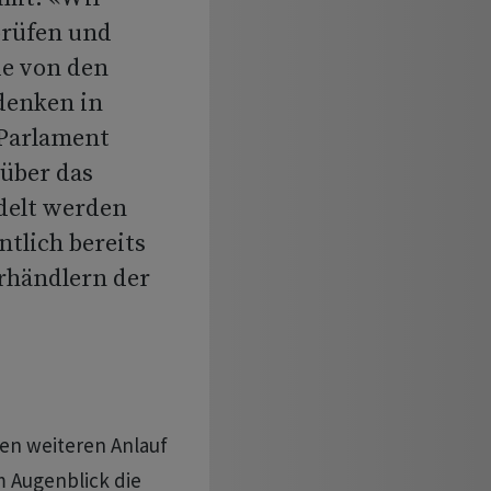
prüfen und
ie von den
denken in
Parlament
 über das
delt werden
tlich bereits
rhändlern der
en weiteren Anlauf
m Augenblick die